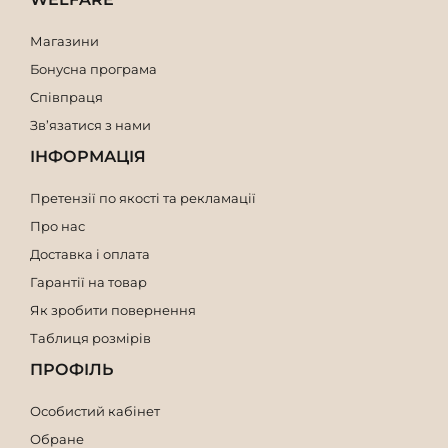
Мішок з ручкою завдовжки 8 см
Мішок з ручкою завдовжки 7 см
Магазини
Бонусна програма
Співпраця
Зв’язатися з нами
ІНФОРМАЦІЯ
Претензії по якості та рекламації
Про нас
Доставка і оплата
Гарантії на товар
Як зробити повернення
Таблиця розмірів
ПРОФІЛЬ
Особистий кабінет
Обране