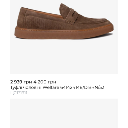
2 939 грн
4 200 грн
Туфлі чоловічі Welfare 641424148/D.BRN/52
Ц0131911