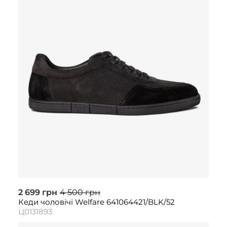
2 699 грн
4 500 грн
Кеди чоловічі Welfare 641064421/BLK/52
Ц0131893