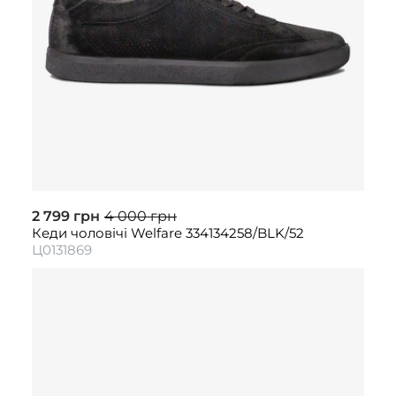
2 799 грн
4 000 грн
Кеди чоловічі Welfare 334134258/BLK/52
Ц0131869