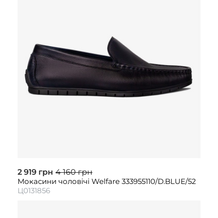
2 919 грн
4 160 грн
Мокасини чоловічі Welfare 333955110/D.BLUE/52
Ц0131856