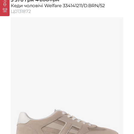
Кеди чоловічі Welfare 334141211/D.BRN/52
Ц0131872