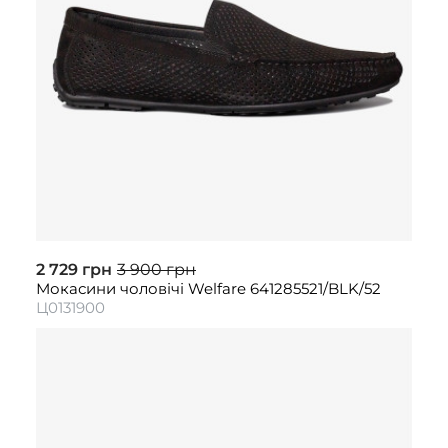
2 729 грн
3 900 грн
Мокасини чоловічі Welfare 641285521/BLK/52
Ц0131900