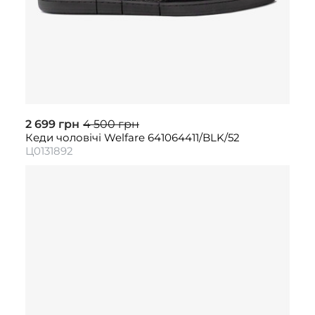
2 699 грн
4 500 грн
Кеди чоловічі Welfare 641064411/BLK/52
Ц0131892