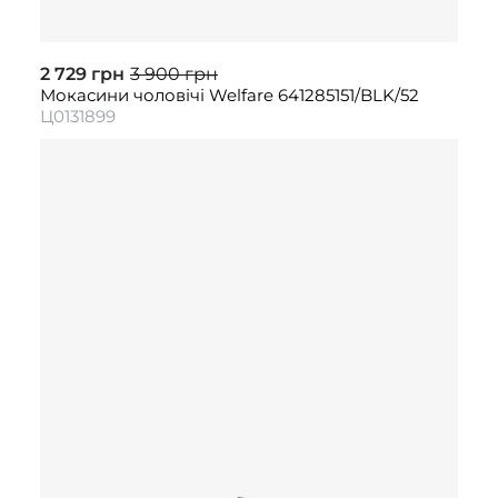
2 729 грн
3 900 грн
Мокасини чоловічі Welfare 641285151/BLK/52
Ц0131899