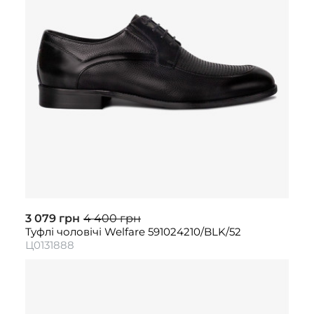
3 079 грн
4 400 грн
Туфлі чоловічі Welfare 591024210/BLK/52
Ц0131888