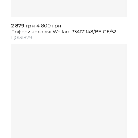
2 879 грн
4 800 грн
Лофери чоловічі Welfare 334171148/BEIGE/52
Ц0131879