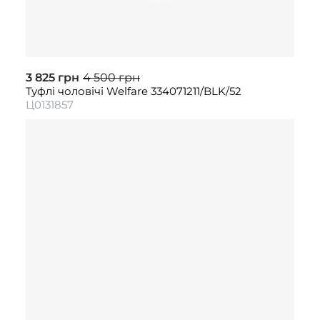
3 825 грн
4 500 грн
Туфлі чоловічі Welfare 334071211/BLK/52
Ц0131857