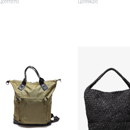
Ц0117070
Ц0119620