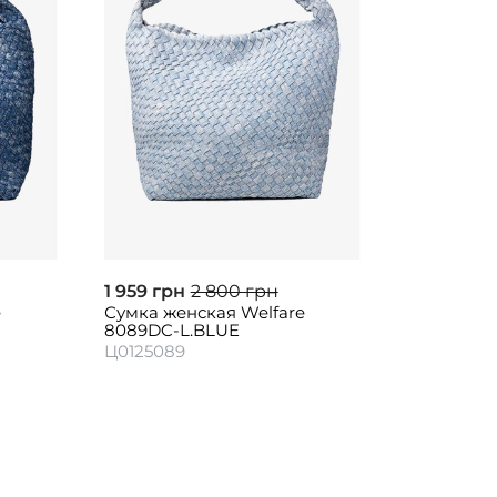
1 959 грн
2 800 грн
e
Сумка женская Welfare
8089DC-L.BLUE
Ц0125089