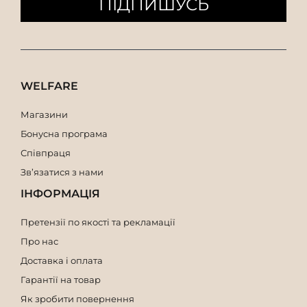
ПІДПИШУСЬ
Мішок з ручкою довжиною 17 см
Сумка -висота 11 см
Мішок висотою 10 см
Мішок з ручкою завдовжки 15 см
Мішок з ручкою завдовжки 10 см
Мішок з ручкою завдовжки 9 см
WELFARE
Мішок з ручкою завдовжки 8 см
Магазини
Бонусна програма
Співпраця
Зв’язатися з нами
ІНФОРМАЦІЯ
Претензії по якості та рекламації
Про нас
Доставка і оплата
Гарантії на товар
Як зробити повернення