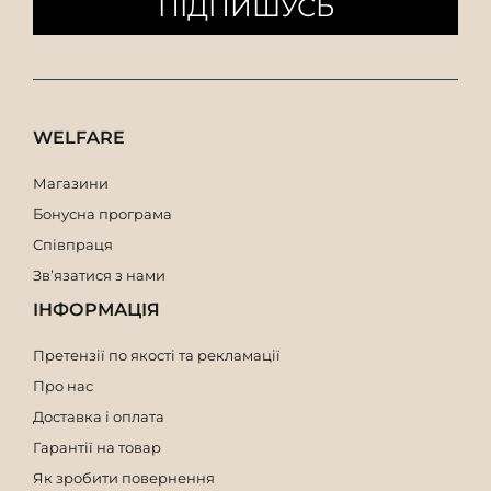
ПІДПИШУСЬ
Мішок з ручкою довжиною 17 см
Сумка -висота 11 см
Мішок висотою 10 см
Мішок з ручкою завдовжки 15 см
Мішок з ручкою завдовжки 10 см
Мішок з ручкою завдовжки 9 см
WELFARE
Мішок з ручкою завдовжки 8 см
Магазини
Бонусна програма
Співпраця
Зв’язатися з нами
ІНФОРМАЦІЯ
Претензії по якості та рекламації
Про нас
Доставка і оплата
Гарантії на товар
Як зробити повернення