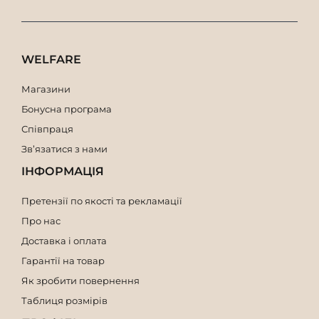
Мішок з ручкою завдовжки 15 см
Мішок з ручкою завдовжки 10 см
Мішок з ручкою завдовжки 9 см
WELFARE
Мішок з ручкою завдовжки 8 см
Мішок з ручкою завдовжки 7 см
Магазини
Бонусна програма
Співпраця
Зв’язатися з нами
ІНФОРМАЦІЯ
Претензії по якості та рекламації
Про нас
Доставка і оплата
Гарантії на товар
Як зробити повернення
Таблиця розмірів