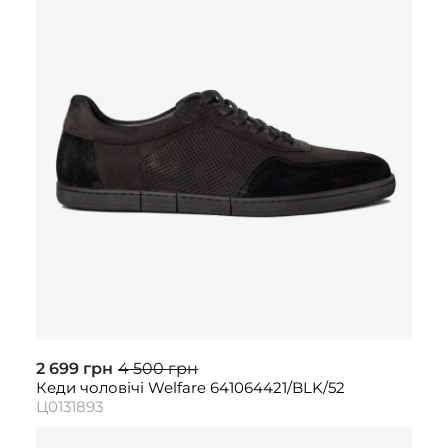
2 699 грн
4 500 грн
Кеди чоловічі Welfare 641064421/BLK/52
Ц0131893