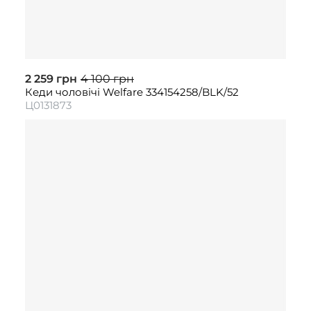
2 259 грн
4 100 грн
Кеди чоловічі Welfare 334154258/BLK/52
Ц0131873