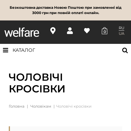
Безкоштовна доставка Новою Поштою при замовленні від
3000 грн при повній оплаті онлайн.
RU
0
UA
КАТАЛОГ
ЧОЛОВІЧІ
КРОСІВКИ
Головна
Чоловікам
Чоловічі кросівки