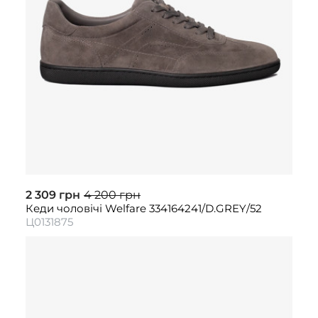
2 309 грн
4 200 грн
Кеди чоловічі Welfare 334164241/D.GREY/52
Ц0131875