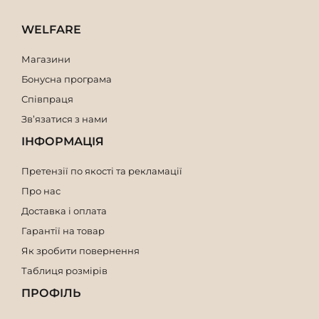
Мішок з ручкою завдовжки 9 см
WELFARE
Мішок з ручкою завдовжки 8 см
Мішок з ручкою завдовжки 7 см
Магазини
Бонусна програма
Співпраця
Зв’язатися з нами
ІНФОРМАЦІЯ
Претензії по якості та рекламації
Про нас
Доставка і оплата
Гарантії на товар
Як зробити повернення
Таблиця розмірів
ПРОФІЛЬ