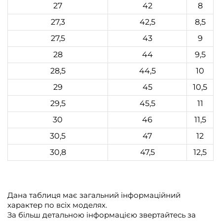
27
42
8
27,3
42,5
8,5
27,5
43
9
28
44
9,5
28,5
44,5
10
29
45
10,5
29,5
45,5
11
30
46
11,5
30,5
47
12
30,8
47,5
12,5
Дана таблиця має загальний інформаційний
характер по всіх моделях.
За більш детальною інформацією звертайтесь за