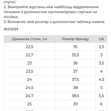
ступні.
2. Виміряйте відстань між найбільш віддаленими
точками з допомогою сантиметрової стрічки чи
лінійки.
3. Визначте свій розмір з допомогою таблиці нижче.
ЖІНКИ
Довжина стопи, см
Розмір бренду
UK
22,5
35
2,5
22,7
35,5
3
23
36
3,5
23,5
37
4
24
37,5
4,5
24,5
38
5
24,7
38,5
5,5
25
39
6