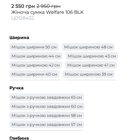
2 550 грн
2 950 грн
Жіноча сумка Welfare 106 BLK
Ц0128432
Ширина
Мішок ширини 50 см
Мішок шириною 48 см
Мішок шириною 44 см
Мішок шириною 43 см
Мішок шириною 42 см
Мішок шириною 41 см
Мішок ширини 40 см
Мішок шириною 39 см
Мішок шириною 38 см
Мішок шириною 37 см
Ручка
Мішок шириною 36 см
Мішок шириною 35 см
Мішок з ручкою завдовжки 65 см
Мішок шириною 34 см
Мішок шириною 33 см
Мішок з ручкою завдовжки 60 см
Мішок шириною 32 см
Мішок 31 см
Мішок з ручкою завдовжки 58 см
Мішок шириною 30 см
Сумка -ширина 29 см
Мішок з ручкою завдовжки 57 см
Мішок шириною 28 см
Мішок шириною 27 см
Мішок з ручкою завдовжки 56 см
Мішок шириною 26 см
Мішок шириною 25 см
Глибина