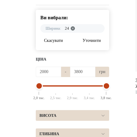
Ви вибрали:
Ширина:
24
Скасувати
Уточнити
ЦІНА
-
грн
2,0 тис.
2,5 тис.
2,9 тис.
3,4 тис.
3,8 тис.
ВИСОТА
ГЛИБИНА