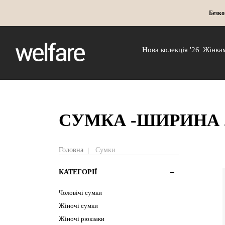
Безко
Нова колекція '26
Жінка
СУМКА -ШИРИНА 
Головна
Сумки
КАТЕГОРІЇ
Чоловічі сумки
Жіночі сумки
Жіночі рюкзаки