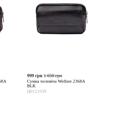
999 грн
1 650 грн
68A
Сумка чоловіча Welfare 2368A
BLK
Ц0121039