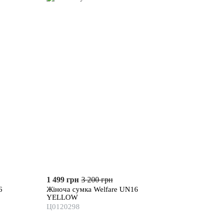
1 499 грн
3 200 грн
6
Жіноча сумка Welfare UN16
YELLOW
Ц0120298