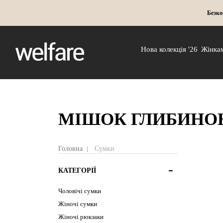
Безко
Нова колекція '26
Жінка
МІШОК ГЛИБИНО
Головна
Сумки
КАТЕГОРІЇ
Чоловічі сумки
Жіночі сумки
Жіночі рюкзаки