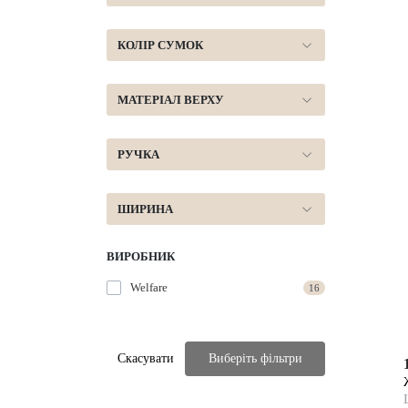
КОЛІР СУМОК
МАТЕРІАЛ ВЕРХУ
РУЧКА
ШИРИНА
ВИРОБНИК
Welfare
16
Скасувати
Виберіть фільтри