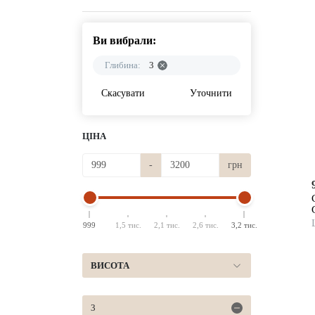
Ви вибрали:
Глибина:
3
Скасувати
Уточнити
ЦІНА
-
грн
999
1,5 тис.
2,1 тис.
2,6 тис.
3,2 тис.
ВИСОТА
3