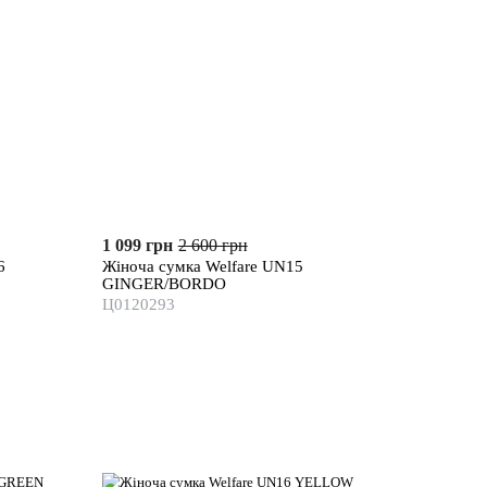
1 099 грн
2 600 грн
6
Жіноча сумка Welfare UN15
GINGER/BORDO
Ц0120293