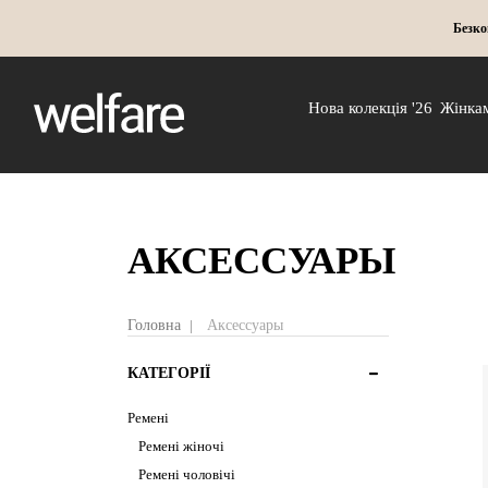
Безко
Нова колекція '26
Жінка
АКСЕССУАРЫ
Головна
Аксессуары
КАТЕГОРІЇ
Ремені
Ремені жіночі
Ремені чоловічі