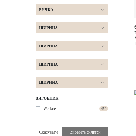
РУЧКА
ШИРИНА
ШИРИНА
ШИРИНА
ШИРИНА
ВИРОБНИК
Welfare
459
Скасувати
Виберіть фільтри