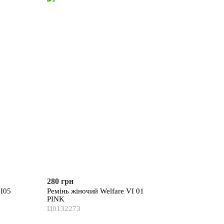
280 грн
GI05
Ремінь жіночий Welfare VI 01
PINK
Ц0132273