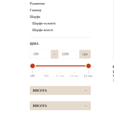
Рукавички
Гаманці
Шарфи
Шарфи чоловічі
Шарфи жіночі
ЦІНА
-
грн
199
949
1,7 тис.
2,4 тис.
3,2 тис.
ВИСОТА
ВИСОТА