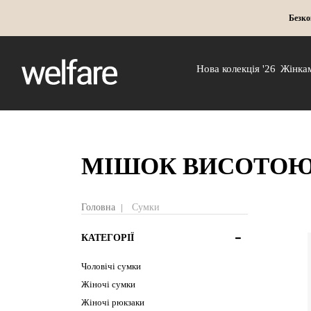
Безко
Нова колекція '26
Жінка
МІШОК ВИСОТОЮ 
Головна
Сумки
КАТЕГОРІЇ
Чоловічі сумки
Жіночі сумки
Жіночі рюкзаки