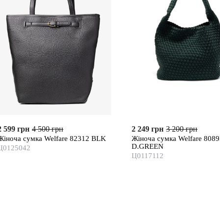
2 599 грн
4 500 грн
2 249 грн
3 200 грн
Жіноча сумка Welfare 82312 BLK
Жіноча сумка Welfare 808
D.GREEN
Ц0125042
Ц0117112