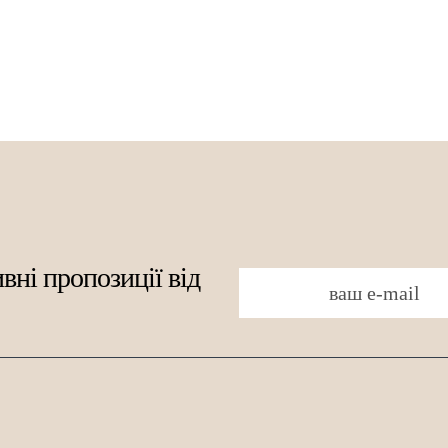
Сумка -висота 23 см
Сумка -висота 22 см
С
Мішок з ручкою завдовжки 10 см
Мішок з руч
Сумка -висота 19 см
Мішок висотою 18 см
Мішок з ручкою завдовжки 7 см
Мішок 15 см заввишки
Мішок висоти 14 см
Сумка -висота 11 см
Мішок висотою 10 см
вні пропозиції від