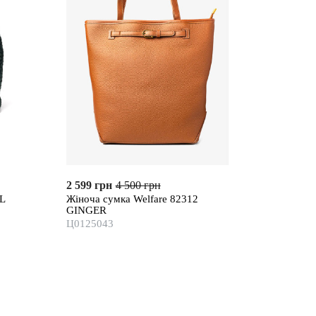
2 599 грн
4 500 грн
9L
Жіноча сумка Welfare 82312
GINGER
Ц0125043