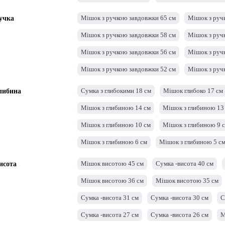
Мішок шириною 30 см
Сумка -ширина 29 см
Мішок з ручкою завдовжки 65 см
Мішок з руч
учка
Мішок шириною 26 см
Мішок шириною 25 см
Мішок з ручкою завдовжки 58 см
Мішок з руч
Сумка -ширина 22 см
Сумка -ширина 21 см
Мішок з ручкою завдовжки 56 см
Мішок з руч
Мішок ширини 18 см
Мішок ширини 17 см
Мішок з ручкою завдовжки 52 см
Мішок з руч
Мішок ширини 14 см
Мішок з ручкою завдовжки 48 см
Мішок з руч
Сумка з глибокими 18 см
Мішок глибоко 17 см
либина
Мішок з ручкою завдовжки 46 см
Мішок з руч
Мішок з глибиною 14 см
Мішок з глибиною 13
Мішок з ручкою завдовжки 40 см
Мішок з руч
Мішок з глибиною 10 см
Мішок з глибиною 9 
Мішок з ручкою довжиною 36 см
Сумка з руч
Мішок з глибиною 6 см
Мішок з глибиною 5 с
Мішок з ручкою довжиною 27 см
Мішок з руч
Мішок з глибиною 1 см
Мішок висотою 45 см
Сумка -висота 40 см
исота
Мішок з ручкою завдовжки 24 см
Мішок з руч
Мішок висотою 36 см
Мішок висотою 35 см
Мішок з ручкою завдовжки 22 см
Мішок з руч
Сумка -висота 31 см
Сумка -висота 30 см
С
Мішок з ручкою завдовжки 20 см
Сумка з руч
Сумка -висота 27 см
Сумка -висота 26 см
М
Мішок з ручкою довжиною 17 см
Мішок з руч