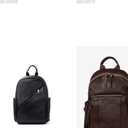
Ц0120928
Ц0119572