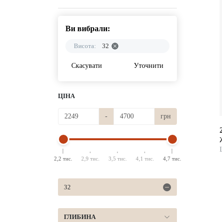
Ви вибрали:
Висота:
32
Скасувати
Уточнити
ЦІНА
-
грн
2,2 тис.
2,9 тис.
3,5 тис.
4,1 тис.
4,7 тис.
32
ГЛИБИНА