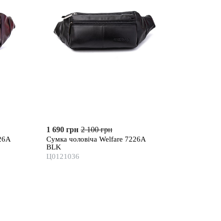
1 690 грн
2 100 грн
26A
Сумка чоловіча Welfare 7226A
BLK
Ц0121036