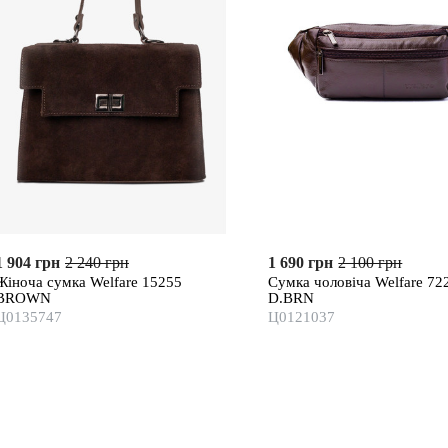
1 904 грн
2 240 грн
1 690 грн
2 100 грн
Жіноча сумка Welfare 15255
Сумка чоловіча Welfare 72
BROWN
D.BRN
Ц0135747
Ц0121037