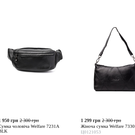
1 950 грн
2 300 грн
1 299 грн
2 300 грн
Сумка чоловіча Welfare 7231A
Жіноча сумка Welfare 733
BLK
Ц0121053