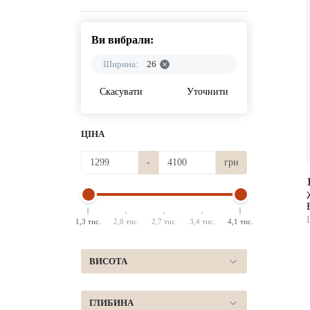
Ви вибрали:
Ширина:
26
Скасувати
Уточнити
ЦІНА
-
грн
1,3 тис.
2,0 тис.
2,7 тис.
3,4 тис.
4,1 тис.
ВИСОТА
ГЛИБИНА