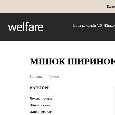
Безко
Нова колекція '26
Жінка
МІШОК ШИРИНОЮ
Головна
Сумки
КАТЕГОРІЇ
Чоловічі сумки
Жіночі сумки
Жіночі рюкзаки