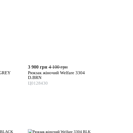
3 900 грн
4 100 грн
 GREY
Рюкзак жіночий Welfare 3304
D.BRN
Ц0128430