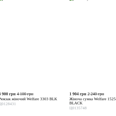
3 900 грн
4 100 грн
1 904 грн
2 240 грн
Рюкзак жіночий Welfare 3303 BLK
Жіноча сумка Welfare 152
BLACK
Ц0128431
Ц0135748