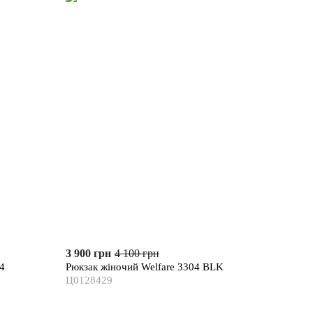
3 900 грн
4 100 грн
54
Рюкзак жіночий Welfare 3304 BLK
Ц0128429