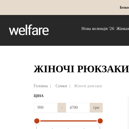
Безко
Нова колекція '26
Жінка
ЖІНОЧІ РЮКЗАКИ
Головна
Сумки
Жіночі рюкзаки
ЦІНА
-
грн