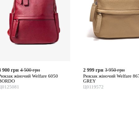
3 900 грн
4 500 грн
2 999 грн
3 950 грн
Рюкзак жіночий Welfare 6050
Рюкзак жіночий Welfare 86
BORDO
GREY
Ц0125081
Ц0119572