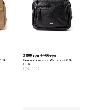
3 800 грн
4 700 грн
710
Рюкзак жіночий Welfare 66026
BLK
Ц0120927