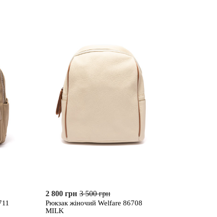
2 800 грн
3 500 грн
711
Рюкзак жіночий Welfare 86708
MILK