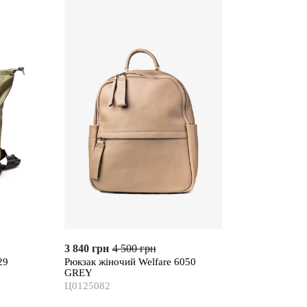
3 840 грн
4 500 грн
29
Рюкзак жіночий Welfare 6050
GREY
Ц0125082