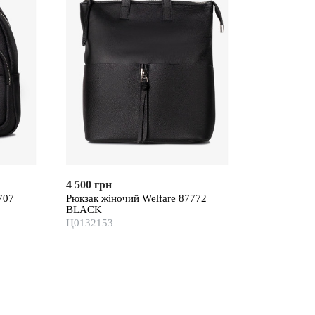
4 500 грн
707
Рюкзак жіночий Welfare 87772
BLACK
Ц0132153