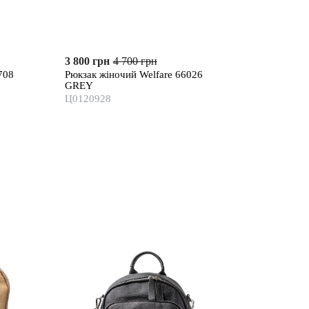
3 800 грн
4 700 грн
708
Рюкзак жіночий Welfare 66026
GREY
Ц0120928