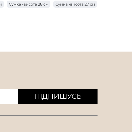
м
Сумка -висота 28 см
Сумка -висота 27 см
 з ручкою довжиною 17 см
см
Сумка -висота 24 см
 з ручкою завдовжки 10 см
м
Сумка -висота 21 см
Сумка -висота 20 см
 з ручкою завдовжки 8 см
см
Мішок висотою 17 см
ишки
Мішок висоти 14 см
 см
Сумка -висота 11 см
ПІДПИШУСЬ