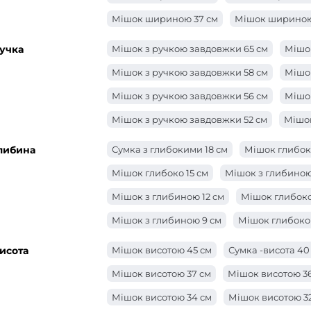
Мішок шириною 37 см
Мішок шириною
Мішок шириною 34 см
Мішок шириною
учка
Мішок з ручкою завдовжки 65 см
Мішок
Мішок шириною 30 см
Сумка -ширина 
Мішок з ручкою завдовжки 58 см
Мішок
Мішок шириною 27 см
Мішок шириною
Мішок з ручкою завдовжки 56 см
Мішок
Сумка -ширина 24 см
Сумка -ширина 2
Мішок з ручкою завдовжки 52 см
Мішок
Сумка -ширина 21 см
Мішок ширини 20
Мішок з ручкою завдовжки 48 см
Мішо
либина
Сумка з глибокими 18 см
Мішок глибоко
Мішок ширини 18 см
Мішок ширини 17
Мішок з ручкою завдовжки 46 см
Мішо
Мішок глибоко 15 см
Мішок з глибиною
Мішок шириною 15 см
Мішок ширини 1
Мішок з ручкою завдовжки 40 см
Мішо
Мішок з глибиною 12 см
Мішок глибоко 
Мішок з ручкою довжиною 36 см
Сумка
Мішок з глибиною 9 см
Мішок глибоко 
Мішок з ручкою довжиною 27 см
Мішок
Мішок з глибиною 6 см
Мішок з глибин
исота
Мішок висотою 45 см
Сумка -висота 40
Мішок з ручкою завдовжки 24 см
Мішо
Мішок глибиною 2 см
Мішок з глибино
Мішок висотою 37 см
Мішок висотою 3
Мішок з ручкою завдовжки 22 см
Мішок
Мішок висотою 34 см
Мішок висотою 3
Мішок з ручкою завдовжки 20 см
Сумк