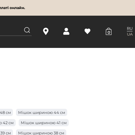
латі онлайн.
RU
0
UA
48 см
Мішок шириною 44 см
 42 см
Мішок шириною 41 см
39 см
Мішок шириною 38 см