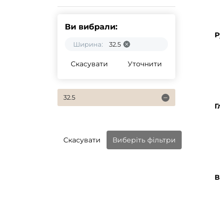
Ви вибрали:
Р
Ширина:
32.5
Скасувати
Уточнити
32.5
Г
Скасувати
Виберіть фільтри
В