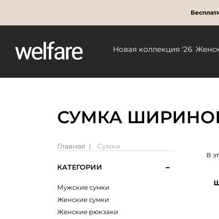
Бесплатн
Новая коллекция '26
Женс
СУМКА ШИРИНОЙ
Главная
Сумки
В э
КАТЕГОРИИ
Ш
Мужские сумки
Женские сумки
Женские рюкзаки