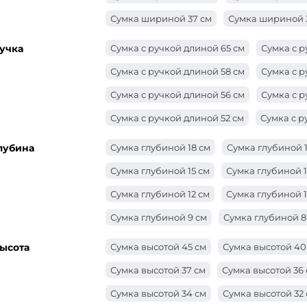
Сумка шириной 37 см
Сумка шириной 
Сумка шириной 34 см
Сумка шириной 
учка
Сумка с ручкой длиной 65 см
Сумка с р
Сумка шириной 31 см
Сумка шириной 3
Сумка с ручкой длиной 58 см
Сумка с р
Сумка шириной 28 см
Сумка шириной 
Сумка с ручкой длиной 56 см
Сумка с р
Сумка шириной 25 см
Сумка шириной 
Сумка с ручкой длиной 52 см
Сумка с р
Сумка шириной 22 см
Сумка шириной 2
Сумка с ручкой длиной 48 см
Сумка с 
лубина
Сумка глубиной 18 см
Сумка глубиной 1
Сумка шириной 19 см
Сумка шириной 1
Сумка с ручкой длиной 46 см
Сумка с 
Сумка глубиной 15 см
Сумка глубиной 1
Сумка шириной 16 см
Сумка шириной 1
Сумка с ручкой длиной 40 см
Сумка с 
Сумка глубиной 12 см
Сумка глубиной 1
Сумка с ручкой длиной 36 см
Сумка с р
Сумка глубиной 9 см
Сумка глубиной 8
Сумка с ручкой длиной 27 см
Сумка с р
Сумка глубиной 6 см
Сумка глубиной 5
ысота
Сумка высотой 45 см
Сумка высотой 40
Сумка с ручкой длиной 24 см
Сумка с р
Сумка глубиной 2 см
Сумка глубиной 1
Сумка высотой 37 см
Сумка высотой 36
Сумка с ручкой длиной 22 см
Сумка с р
Сумка высотой 34 см
Сумка высотой 32
Сумка с ручкой длиной 20 см
Сумка с р