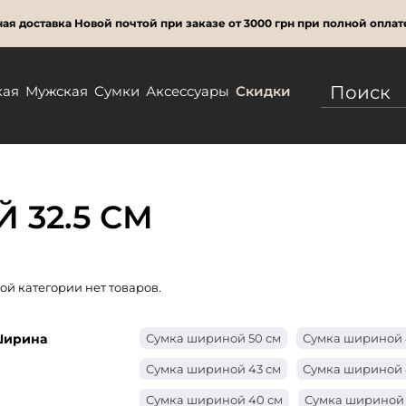
ая доставка Новой почтой при заказе от 3000 грн при полной оплат
кая
Мужская
Сумки
Аксессуары
Скидки
 32.5 СМ
той категории нет товаров.
ирина
Сумка шириной 50 см
Сумка шириной 
Сумка шириной 43 см
Сумка шириной 
Сумка шириной 40 см
Сумка шириной 