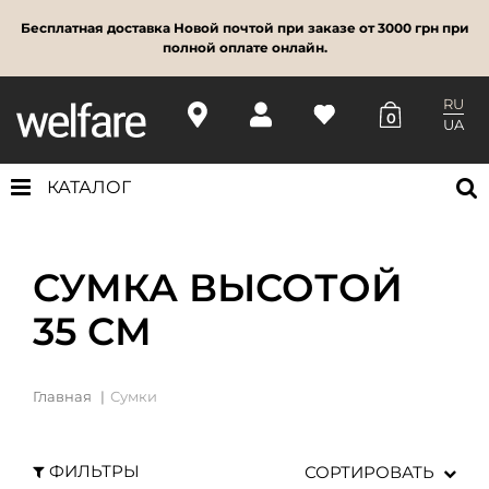
Бесплатная доставка Новой почтой при заказе от 3000 грн при
полной оплате онлайн.
RU
0
UA
КАТАЛОГ
СУМКА ВЫСОТОЙ
35 СМ
Главная
Сумки
ФИЛЬТРЫ
СОРТИРОВАТЬ