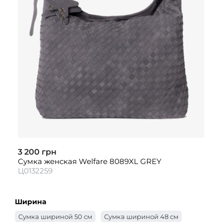
3 200 грн
Сумка женская Welfare 8089XL GREY
Ц0132259
Ширина
Сумка шириной 50 см
Сумка шириной 48 см