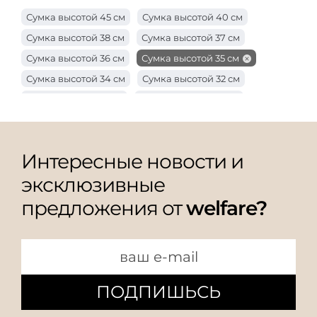
Сумка шириной 14 см
Сумка глубиной 8 см
Сумка глубиной 7 см
Сумка с ручкой длиной 42 см
Сумка высотой 45 см
Сумка высотой 40 см
Сумка глубиной 6 см
Сумка глубиной 5 см
Сумка с ручкой длиной 40 см
Сумка высотой 38 см
Сумка высотой 37 см
Сумка глубиной 3 см
Сумка глубиной 2 см
Сумка с ручкой длиной 38 см
Сумка высотой 36 см
Сумка высотой 35 см
Сумка глубиной 1 см
Сумка с ручкой длиной 36 см
Сумка высотой 34 см
Сумка высотой 32 см
Сумка с ручкой длиной 28 см
Сумка высотой 31 см
Сумка высотой 30 см
Сумка с ручкой длиной 27 см
Сумка высотой 29 см
Сумка высотой 28 см
Сумка с ручкой длиной 25 см
Сумка высотой 27 см
Сумка высотой 26 см
Интересные новости и
Сумка с ручкой длиной 24 см
Сумка высотой 25 см
Сумка высотой 24 см
эксклюзивные
Сумка с ручкой длиной 23 см
Сумка высотой 23 см
Сумка высотой 22 см
Сумка с ручкой длиной 22 см
предложения от
Сумка высотой 21 см
Сумка высотой 20 см
welfare?
Сумка с ручкой длиной 21 см
Сумка высотой 19 см
Сумка высотой 18 см
Сумка с ручкой длиной 20 см
Сумка высотой 17 см
Сумка высотой 16 см
Сумка с ручкой длиной 19 см
Сумка высотой 15 см
Сумка высотой 14 см
Сумка с ручкой длиной 18 см
Сумка высотой 13 см
Сумка высотой 12 см
ПОДПИШЬСЬ
Сумка с ручкой длиной 17 см
Сумка высотой 11 см
Сумка высотой 10 см