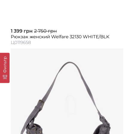
1 399 грн
2 750 грн
Рюкзак женский Welfare 32130 WHITE/BLK
Ц0119658
Фильтр