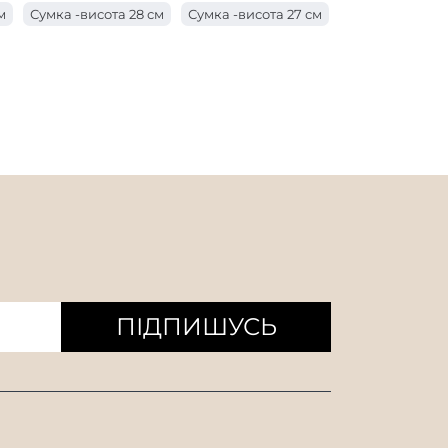
м
Сумка -висота 28 см
Сумка -висота 27 см
 з ручкою довжиною 17 см
см
Сумка -висота 24 см
 з ручкою завдовжки 10 см
м
Сумка -висота 21 см
Сумка -висота 20 см
 з ручкою завдовжки 8 см
см
Мішок висотою 17 см
ишки
Мішок висоти 14 см
 см
Сумка -висота 11 см
ПІДПИШУСЬ