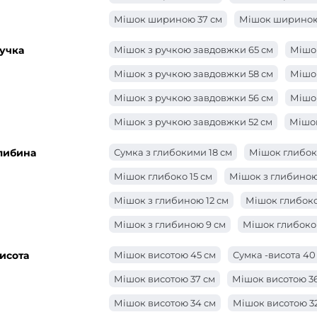
Мішок шириною 37 см
Мішок шириною
Мішок шириною 34 см
Мішок шириною
учка
Мішок з ручкою завдовжки 65 см
Мішок
Мішок шириною 30 см
Сумка -ширина 
Мішок з ручкою завдовжки 58 см
Мішок
Мішок шириною 27 см
Мішок шириною
Мішок з ручкою завдовжки 56 см
Мішок
Сумка -ширина 24 см
Сумка -ширина 2
Мішок з ручкою завдовжки 52 см
Мішок
Сумка -ширина 21 см
Мішок ширини 20
Мішок з ручкою завдовжки 48 см
Мішо
либина
Сумка з глибокими 18 см
Мішок глибоко
Мішок ширини 18 см
Мішок ширини 17
Мішок з ручкою завдовжки 46 см
Мішо
Мішок глибоко 15 см
Мішок з глибиною
Мішок шириною 15 см
Мішок ширини 1
Мішок з ручкою завдовжки 40 см
Мішо
Мішок з глибиною 12 см
Мішок глибоко 
Мішок з ручкою довжиною 36 см
Сумка
Мішок з глибиною 9 см
Мішок глибоко 
Мішок з ручкою довжиною 27 см
Мішок
Мішок з глибиною 6 см
Мішок з глибин
исота
Мішок висотою 45 см
Сумка -висота 40
Мішок з ручкою завдовжки 24 см
Мішо
Мішок глибиною 2 см
Мішок з глибино
Мішок висотою 37 см
Мішок висотою 3
Мішок з ручкою завдовжки 22 см
Мішок
Мішок висотою 34 см
Мішок висотою 3
Мішок з ручкою завдовжки 20 см
Сумк