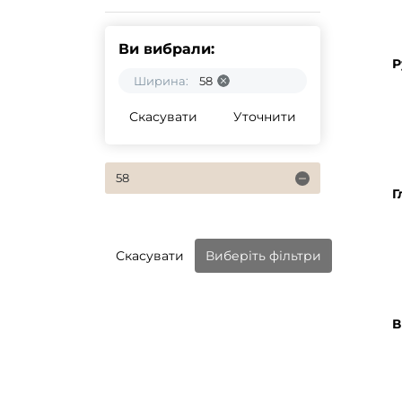
Ви вибрали:
Р
Ширина:
58
Скасувати
Уточнити
58
Г
Скасувати
Виберіть фільтри
В