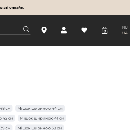
латі онлайн.
RU
0
UA
48 см
Мішок шириною 44 см
 42 см
Мішок шириною 41 см
39 см
Мішок шириною 38 см