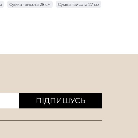
м
Сумка -висота 28 см
Сумка -висота 27 см
 з ручкою довжиною 17 см
см
Сумка -висота 24 см
 з ручкою завдовжки 10 см
м
Сумка -висота 21 см
Сумка -висота 20 см
 з ручкою завдовжки 8 см
см
Мішок висотою 17 см
ишки
Мішок висоти 14 см
 см
Сумка -висота 11 см
ПІДПИШУСЬ