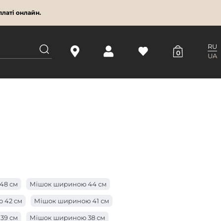
латі онлайн.
RU
0
UA
48 см
Мішок шириною 44 см
 42 см
Мішок шириною 41 см
39 см
Мішок шириною 38 см