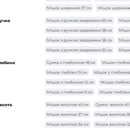
Мішок шириною 37 см
Мішок шириною
Мішок шириною 34 см
Мішок шириною
учка
Мішок з ручкою завдовжки 65 см
Мішок
Мішок шириною 30 см
Сумка -ширина 
Мішок з ручкою завдовжки 58 см
Мішок
Мішок шириною 27 см
Мішок шириною
Мішок з ручкою завдовжки 56 см
Мішок
Сумка -ширина 24 см
Сумка -ширина 2
Мішок з ручкою завдовжки 52 см
Мішок
Сумка -ширина 21 см
Мішок ширини 20
Мішок з ручкою завдовжки 48 см
Мішо
либина
Сумка з глибокими 18 см
Мішок глибоко
Мішок ширини 18 см
Мішок ширини 17
Мішок з ручкою завдовжки 46 см
Мішо
Мішок глибоко 15 см
Мішок з глибиною
Мішок шириною 15 см
Мішок ширини 1
Мішок з ручкою завдовжки 40 см
Мішо
Мішок з глибиною 12 см
Мішок глибоко 
Мішок з ручкою довжиною 36 см
Сумка
Мішок з глибиною 9 см
Мішок глибоко 
Мішок з ручкою довжиною 27 см
Мішок
Мішок з глибиною 6 см
Мішок з глибин
исота
Мішок висотою 45 см
Сумка -висота 40
Мішок з ручкою завдовжки 24 см
Мішо
Мішок глибиною 2 см
Мішок з глибино
Мішок висотою 37 см
Мішок висотою 3
Мішок з ручкою завдовжки 22 см
Мішок
Мішок висотою 34 см
Мішок висотою 3
Мішок з ручкою завдовжки 20 см
Сумк