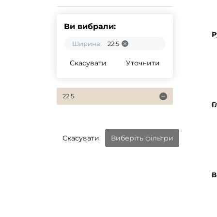
Ви вибрали:
Р
Ширина:
22.5
Скасувати
Уточнити
22.5
Г
Скасувати
Виберіть фільтри
В