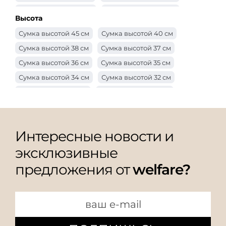
Сумка с ручкой длиной 47 см
Сумка шириной 16 см
Сумка шириной 15 см
Сумка глубиной 10 см
Сумка глубиной 9 см
Сумка с ручкой длиной 46 см
Высота
Сумка шириной 14 см
Сумка глубиной 8 см
Сумка глубиной 7 см
Сумка с ручкой длиной 42 см
Сумка высотой 45 см
Сумка высотой 40 см
Сумка глубиной 6 см
Сумка глубиной 5 см
Сумка с ручкой длиной 40 см
Сумка высотой 38 см
Сумка высотой 37 см
Сумка глубиной 3 см
Сумка глубиной 2 см
Сумка с ручкой длиной 38 см
Сумка высотой 36 см
Сумка высотой 35 см
Сумка глубиной 1 см
Сумка с ручкой длиной 36 см
Сумка высотой 34 см
Сумка высотой 32 см
Сумка с ручкой длиной 28 см
Сумка высотой 31 см
Сумка высотой 30 см
Сумка с ручкой длиной 27 см
Сумка высотой 29 см
Сумка высотой 28 см
Сумка с ручкой длиной 25 см
Сумка высотой 27 см
Сумка высотой 26 см
Интересные новости и
Сумка с ручкой длиной 24 см
Сумка высотой 25 см
Сумка высотой 24 см
эксклюзивные
Сумка с ручкой длиной 23 см
Сумка высотой 23 см
Сумка высотой 22 см
Сумка с ручкой длиной 22 см
предложения от
Сумка высотой 21 см
Сумка высотой 20 см
welfare?
Сумка с ручкой длиной 21 см
Сумка высотой 19 см
Сумка высотой 18 см
Сумка с ручкой длиной 20 см
Сумка высотой 17 см
Сумка высотой 16 см
Сумка с ручкой длиной 19 см
Сумка высотой 15 см
Сумка высотой 14 см
Сумка с ручкой длиной 18 см
Сумка высотой 13 см
Сумка высотой 12 см