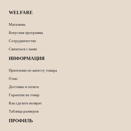
WELFARE
Магазины
Бонусная программа
Сотрудничество
Связаться с нами
ИНФОРМАЦИЯ
Притензии по качесту товара
О нас
Доставка и оплата
Гарантии на товар
Как сделать возврат
Таблица размеров
ПРОФИЛЬ