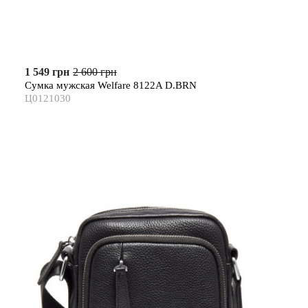
1 549 грн
2 600 грн
Сумка мужская Welfare 8122A D.BRN
Ц0121030