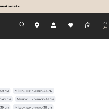
латі онлайн.
RU
0
UA
48 см
Мішок шириною 44 см
 42 см
Мішок шириною 41 см
39 см
Мішок шириною 38 см