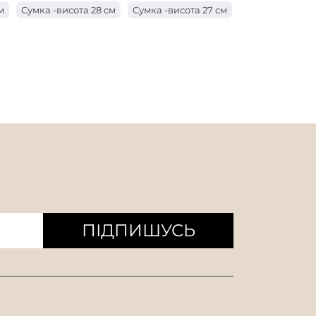
м
Сумка -висота 28 см
Сумка -висота 27 см
 з ручкою довжиною 17 см
см
Сумка -висота 24 см
 з ручкою завдовжки 10 см
м
Сумка -висота 21 см
Сумка -висота 20 см
 з ручкою завдовжки 8 см
см
Мішок висотою 17 см
ишки
Мішок висоти 14 см
 см
Сумка -висота 11 см
ПІДПИШУСЬ