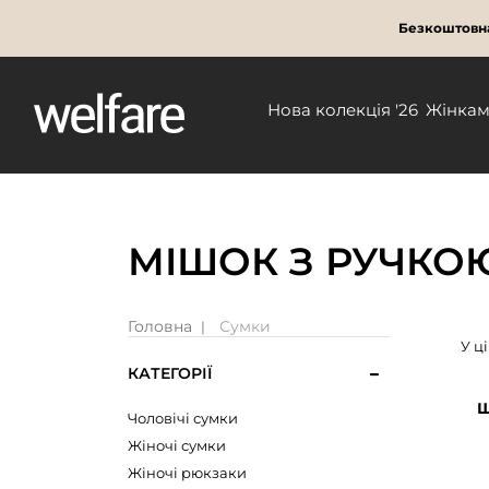
Безкоштовна
Нова колекція '26
Жінка
МІШОК З РУЧКО
Головна
Сумки
У ц
КАТЕГОРІЇ
Ш
Чоловічі сумки
Жіночі сумки
Жіночі рюкзаки