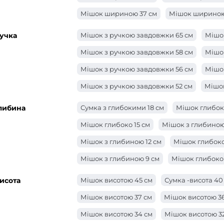
Мішок шириною 37 см
Мішок шириною
Мішок шириною 34 см
Мішок шириною
учка
Мішок з ручкою завдовжки 65 см
Мішок
Мішок шириною 30 см
Сумка -ширина 
Мішок з ручкою завдовжки 58 см
Мішок
Мішок шириною 27 см
Мішок шириною
Мішок з ручкою завдовжки 56 см
Мішок
Сумка -ширина 24 см
Сумка -ширина 2
Мішок з ручкою завдовжки 52 см
Мішок
Сумка -ширина 21 см
Мішок ширини 20
Мішок з ручкою завдовжки 48 см
Мішо
либина
Сумка з глибокими 18 см
Мішок глибоко
Мішок ширини 18 см
Мішок ширини 17
Мішок з ручкою завдовжки 46 см
Мішо
Мішок глибоко 15 см
Мішок з глибиною
Мішок шириною 15 см
Мішок ширини 1
Мішок з ручкою завдовжки 40 см
Мішо
Мішок з глибиною 12 см
Мішок глибоко 
Мішок з ручкою довжиною 36 см
Сумка
Мішок з глибиною 9 см
Мішок глибоко 
Мішок з ручкою довжиною 27 см
Мішок
Мішок з глибиною 6 см
Мішок з глибин
исота
Мішок висотою 45 см
Сумка -висота 40
Мішок з ручкою завдовжки 24 см
Мішо
Мішок глибиною 2 см
Мішок з глибино
Мішок висотою 37 см
Мішок висотою 3
Мішок з ручкою завдовжки 22 см
Мішок
Мішок висотою 34 см
Мішок висотою 3
Мішок з ручкою завдовжки 20 см
Сумк