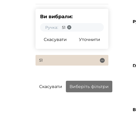
Ви вибрали:
Р
Ручка:
51
Скасувати
Уточнити
51
Г
Скасувати
Виберіть фільтри
В