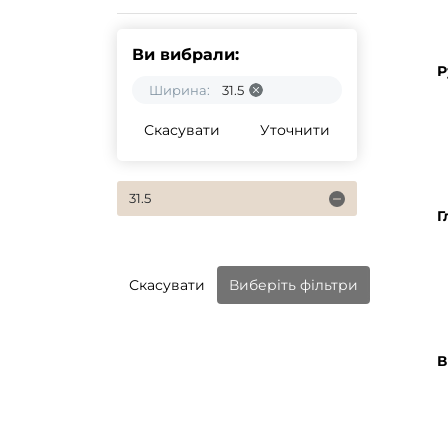
Ви вибрали:
Р
Ширина:
31.5
Скасувати
Уточнити
31.5
Г
Скасувати
Виберіть фільтри
В