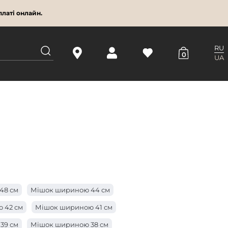
латі онлайн.
RU
0
UA
48 см
Мішок шириною 44 см
 42 см
Мішок шириною 41 см
39 см
Мішок шириною 38 см