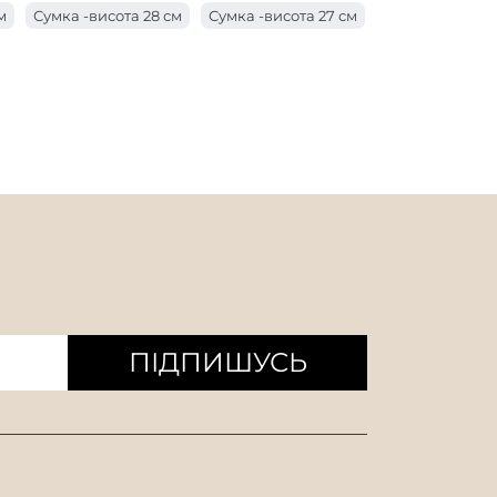
м
Сумка -висота 28 см
Сумка -висота 27 см
 з ручкою довжиною 17 см
см
Сумка -висота 24 см
 з ручкою завдовжки 10 см
м
Сумка -висота 21 см
Сумка -висота 20 см
 з ручкою завдовжки 8 см
см
Мішок висотою 17 см
ишки
Мішок висоти 14 см
 см
Сумка -висота 11 см
ПІДПИШУСЬ