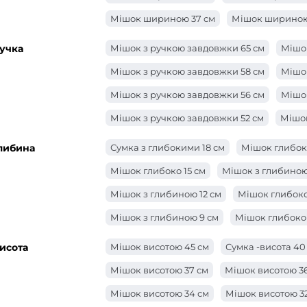
Мішок шириною 37 см
Мішок шириною
Мішок шириною 34 см
Мішок шириною
учка
Мішок з ручкою завдовжки 65 см
Мішок
Мішок шириною 30 см
Сумка -ширина 
Мішок з ручкою завдовжки 58 см
Мішок
Мішок шириною 27 см
Мішок шириною
Мішок з ручкою завдовжки 56 см
Мішок
Сумка -ширина 24 см
Сумка -ширина 2
Мішок з ручкою завдовжки 52 см
Мішок
Сумка -ширина 21 см
Мішок ширини 20
Мішок з ручкою завдовжки 48 см
Мішо
либина
Сумка з глибокими 18 см
Мішок глибоко
Мішок ширини 18 см
Мішок ширини 17
Мішок з ручкою завдовжки 46 см
Мішо
Мішок глибоко 15 см
Мішок з глибиною
Мішок шириною 15 см
Мішок ширини 1
Мішок з ручкою завдовжки 40 см
Мішо
Мішок з глибиною 12 см
Мішок глибоко 
Мішок з ручкою довжиною 36 см
Сумка
Мішок з глибиною 9 см
Мішок глибоко 
Мішок з ручкою довжиною 27 см
Мішок
Мішок з глибиною 6 см
Мішок з глибин
исота
Мішок висотою 45 см
Сумка -висота 40
Мішок з ручкою завдовжки 24 см
Мішо
Мішок глибиною 2 см
Мішок з глибино
Мішок висотою 37 см
Мішок висотою 3
Мішок з ручкою завдовжки 22 см
Мішок
Мішок висотою 34 см
Мішок висотою 3
Мішок з ручкою завдовжки 20 см
Сумк