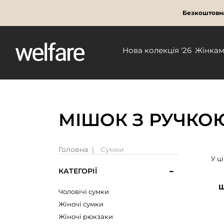
Безкоштовна
Нова колекція '26
Жінка
МІШОК З РУЧКО
Головна
Сумки
У ц
КАТЕГОРІЇ
Ш
Чоловічі сумки
Жіночі сумки
Жіночі рюкзаки