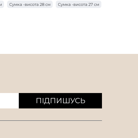
м
Сумка -висота 28 см
Сумка -висота 27 см
 з ручкою довжиною 17 см
см
Сумка -висота 24 см
 з ручкою завдовжки 10 см
м
Сумка -висота 21 см
Сумка -висота 20 см
 з ручкою завдовжки 8 см
см
Мішок висотою 17 см
ишки
Мішок висоти 14 см
 см
Сумка -висота 11 см
ПІДПИШУСЬ