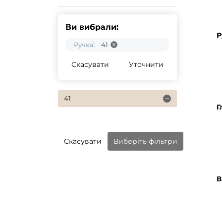
Ви вибрали:
Р
Ручка:
41
Скасувати
Уточнити
41
Г
Скасувати
Виберіть фільтри
В