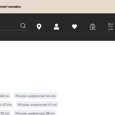
латі онлайн.
RU
0
UA
48 см
Мішок шириною 44 см
 42 см
Мішок шириною 41 см
39 см
Мішок шириною 38 см