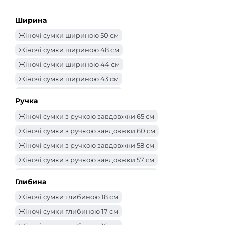
Ширина
Жіночі сумки шириною 50 см
Жіночі сумки шириною 48 см
Жіночі сумки шириною 44 см
Жіночі сумки шириною 43 см
Жіночі сумки шириною 42 см
Ручка
Жіночі сумки шириною 40 см
Жіночі сумки з ручкою завдовжки 65 см
Жіночі сумки шириною 39 см
Жіночі сумки з ручкою завдовжки 60 см
Жіночі сумки шириною 38 см
Жіночі сумки з ручкою завдовжки 58 см
Жіночі сумки шириною 37 см
Жіночі сумки з ручкою завдовжки 57 см
Жіночі сумки шириною 36 см
Жіночі сумки з ручкою завдовжки 56 см
Жіночі сумки шириною 35 см
Глибина
Жіночі сумки з ручкою завдовжки 55 см
Жіночі сумки шириною 34 см
Жіночі сумки глибиною 18 см
Жіночі сумки з ручкою завдовжки 52 см
Жіночі сумки шириною 33 см
Жіночі сумки глибиною 17 см
Жіночі сумки з ручкою завдовжки 50 см
Жіночі сумки шириною 32 см