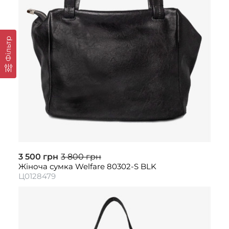
Фільтр
3 500 грн
3 800 грн
Жіноча сумка Welfare 80302-S BLK
Ц0128479