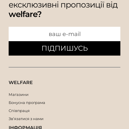
ексклюзивні пропозиції від
Жіночі сумки з ручкою довжиною 21 см
Жіночі сумки висотою 30 см
Жіночі сумки шириною 20 см
Жіночі сумки глибиною 3 см
Жіночі сумки з ручкою завдовжки 20 см
welfare?
Жіночі сумки висотою 29 см
Жіночі сумки шириною 19 см
Жіночі сумки 18 см
Жіночі сумки з ручкою з довжиною 19 см
Жіночі сумки висотою 28 см
Жіночі сумки шириною 15 см
Жіночі сумки з ручкою довжиною 18 см
Жіночі сумки висотою 27 см
Жіночі сумки з ручкою довжиною 17 см
Жіночі сумки висотою 26 см
Жіночі сумки з ручкою довжиною 10 см
Жіночі сумки висотою 25 см
ПІДПИШУСЬ
Жіночі сумки з ручкою завдовжки 9 см
Жіночі сумки висотою 23 см
Жіночі сумки з ручкою завдовжки 8 см
Жіночі сумки висотою 22 см
Жіночі сумки з ручкою довжиною 7 см
Жіночі сумки заввишки 21 см
Жіночі сумки заввишки 20 см
WELFARE
Жіночі сумки висотою 19 см
Магазини
Жіночі сумки висотою 18 см
Бонусна програма
Жіночі сумки висотою 17 см
Співпраця
Жіночі сумки заввишки 16 см
Зв’язатися з нами
Жіночі сумки висотою 15 см
ІНФОРМАЦІЯ
Жіночі сумки висотою 14 см