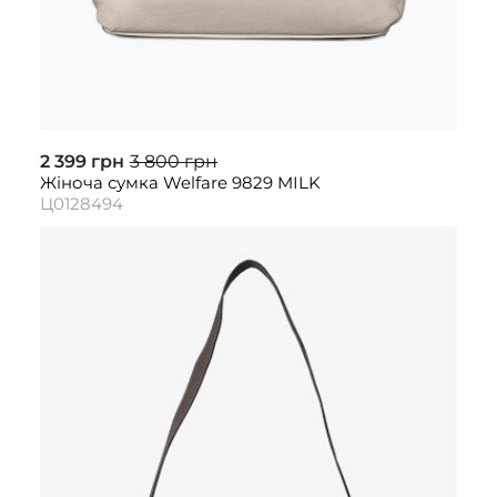
2 399 грн
3 800 грн
Жіноча сумка Welfare 9829 MILK
Ц0128494