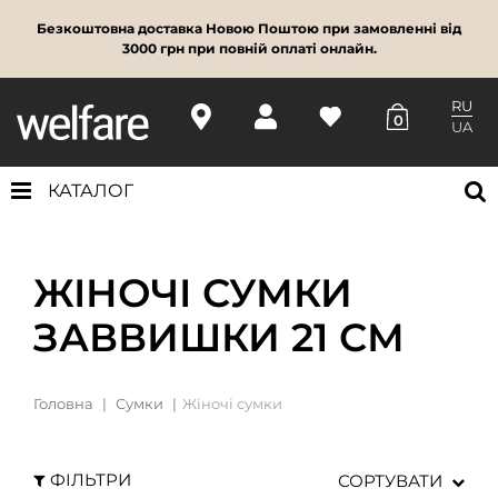
Безкоштовна доставка Новою Поштою при замовленні від
3000 грн при повній оплаті онлайн.
RU
0
UA
КАТАЛОГ
ЖІНОЧІ СУМКИ
ЗАВВИШКИ 21 СМ
Головна
Сумки
Жіночі сумки
ФІЛЬТРИ
СОРТУВАТИ