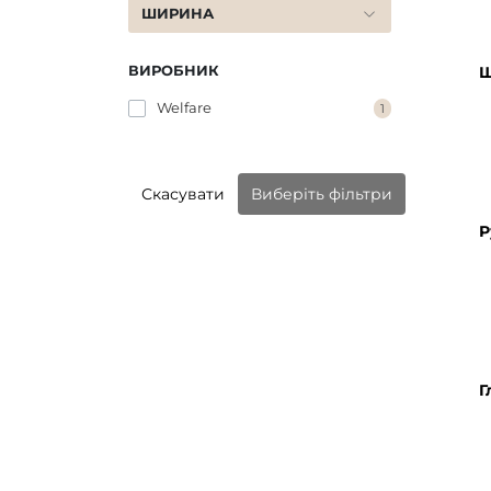
ШИРИНА
ВИРОБНИК
Ш
Welfare
1
Скасувати
Виберіть фільтри
Р
Г