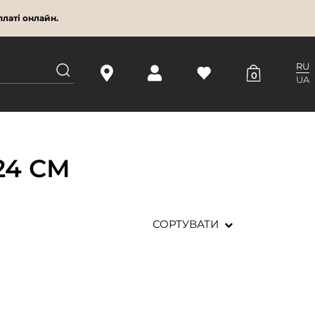
латі онлайн.
RU
0
UA
24 СМ
СОРТУВАТИ