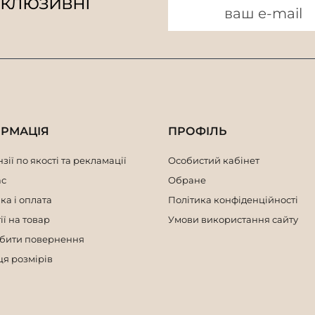
склюзивні
ОРМАЦІЯ
ПРОФІЛЬ
зії по якості та рекламації
Особистий кабінет
ас
Обране
ка і оплата
Політика конфіденційності
ії на товар
Умови використання сайту
обити повернення
я розмірів