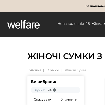
Безкоштовна
Нова колекція '26
Жінка
ЖІНОЧІ СУМКИ 
Головна
Сумки
Жіночі сумки
Ви вибрали:
Ручка:
24
Скасувати
Уточнити