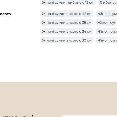
Жіночі сумки з ручкою довжиною 27 см
Жіночі сумки глибиною 12 см
Глибина ж
Жіночі сумки шириною 21 см
Жіночі с
Жіночі сумки з ручкою завдовжки 24 см
Жіночі сумки глибиною 10 см
Жіночі с
исота
Жіночі сумки висотою 45 см
Жіночі сум
Жіночі сумки шириною 19 см
Жіночі су
Жіночі сумки з ручкою довжиною 22 см
Жіночі сумки з глибиною 8 см
Жіночі с
Жіночі сумки висотою 38 см
Жіночі сум
Жіночі сумки з ручкою завдовжки 20 см
Жіночі сумки глибиною 6 см
Жіночі су
Жіночі сумки висотою 34 см
Жіночі сум
Жіночі сумки з ручкою довжиною 18 см
Жіночі сумки глибиною 3 см
Жіночі сумки висотою 30 см
Жіночі сум
Жіночі сумки з ручкою довжиною 10 см
Жіночі сумки висотою 28 см
Жіночі сум
Жіночі сумки з ручкою завдовжки 8 см
Жіночі сумки висотою 26 см
Жіночі сум
Жіночі сумки висотою 22 см
Жіночі сум
Жіночі сумки заввишки 20 см
Жіночі с
Жіночі сумки висотою 18 см
Жіночі сум
Жіночі сумки заввишки 16 см
Жіночі су
Жіночі сумки висотою 14 см
Жіночі сум
Жіночі сумки висотою 11 см
Жіночі сумк