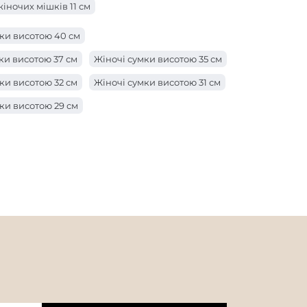
Жіночі сумки з ручкою завдовжки 25 см
іночих мішків 11 см
умки шириною 20 см
Жіночі сумки з ручкою довжиною 23 см
умки глибиною 9 см
ки висотою 40 см
мки 18 см
Жіночі сумки шириною 15 см
Жіночі сумки з ручкою довжиною 21 см
умки глибиною 7 см
ки висотою 37 см
Жіночі сумки висотою 35 см
Жіночі сумки з ручкою з довжиною 19 см
мки глибиною 5 см
ки висотою 32 см
Жіночі сумки висотою 31 см
Жіночі сумки з ручкою довжиною 17 см
ки висотою 29 см
Жіночі сумки з ручкою завдовжки 9 см
ки висотою 27 см
Жіночі сумки з ручкою довжиною 7 см
ки висотою 25 см
Жіночі сумки висотою 23 см
ки заввишки 21 см
умки висотою 19 см
ки висотою 17 см
мки висотою 15 см
ки висотою 13 см
Жіночі сумки висотою 12 см
и висотою 10 см