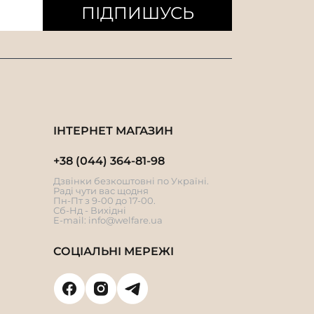
ПІДПИШУСЬ
ІНТЕРНЕТ МАГАЗИН
+38 (044) 364-81-98
Дзвінки безкоштовні по Україні.
Раді чути вас щодня
Пн-Пт з 9-00 до 17-00.
Сб-Нд - Вихідні
E-mail:
info@welfare.ua
СОЦІАЛЬНІ МЕРЕЖІ