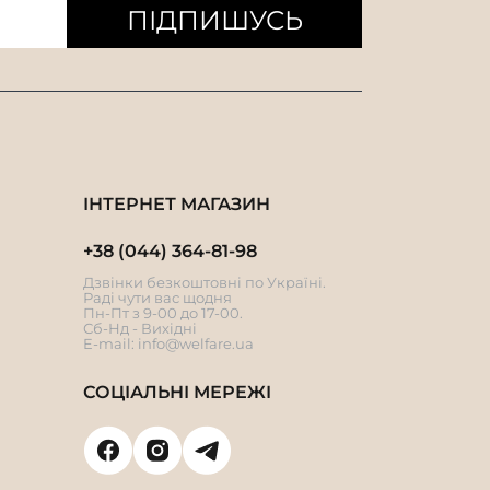
ПІДПИШУСЬ
ІНТЕРНЕТ МАГАЗИН
+38 (044) 364-81-98
Дзвінки безкоштовні по Україні.
Раді чути вас щодня
Пн-Пт з 9-00 до 17-00.
Сб-Нд - Вихідні
E-mail:
info@welfare.ua
СОЦІАЛЬНІ МЕРЕЖІ