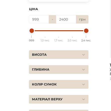
ЦІНА
-
грн
999
1,3 тис.
1,7 тис.
2,0 тис.
2,4 тис.
ВИСОТА
ГЛИБИНА
КОЛІР СУМОК
МАТЕРІАЛ ВЕРХУ