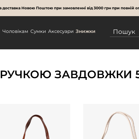
 доставка Новою Поштою при замовленні від 3000 грн при повній оп
м
Чоловікам
Сумки
Аксесуари
Знижки
З РУЧКОЮ ЗАВДОВЖКИ 