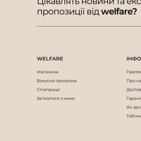
Цікавлять новини та ек
пропозиції від
welfare?
WELFARE
ІНФ
Магазини
Претен
Бонусна програма
Про н
Співпраця
Достав
Зв’язатися з нами
Гарант
Як зр
Таблиц