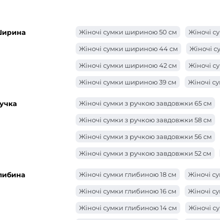
ирина
Жіночі сумки шириною 50 см
Жіночі с
Жіночі сумки шириною 44 см
Жіночі с
Жіночі сумки шириною 42 см
Жіночі с
Жіночі сумки шириною 39 см
Жіночі с
Жіночі сумки шириною 37 см
Жіночі с
учка
Жіночі сумки з ручкою завдовжки 65 см
Жіночі сумки шириною 35 см
Жіночі с
Жіночі сумки з ручкою завдовжки 58 см
Жіночі сумки шириною 33 см
Жіночі с
Жіночі сумки з ручкою завдовжки 56 см
Жіночі сумки шириною 31 см
Жіночі с
Жіночі сумки з ручкою завдовжки 52 см
Жіночі сумки шириною 29 см
Жіночі с
Жіночі сумки з ручкою завдовжки 48 см
либина
Жіночі сумки глибиною 18 см
Жіночі с
Жіночі сумки шириною 27 см
Жіночі с
Жіночі сумки з ручкою довжиною 40 см
Жіночі сумки глибиною 16 см
Жіночі с
Жіночі сумки шириною 25 см
Жіночі с
Жіночі сумки з ручкою довжиною 36 см
Жіночі сумки глибиною 14 см
Жіночі с
Жіночі сумки шириною 23 см
Жіночі с