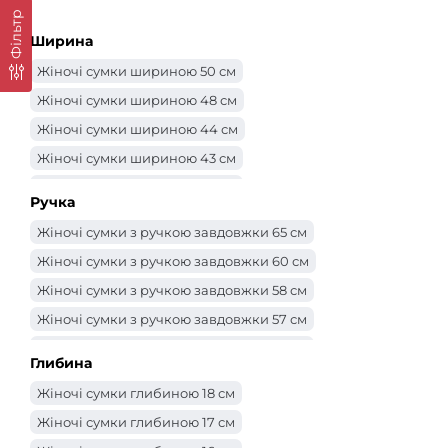
Фільтр
Ширина
Жіночі сумки шириною 50 см
Жіночі сумки шириною 48 см
Жіночі сумки шириною 44 см
Жіночі сумки шириною 43 см
Жіночі сумки шириною 42 см
Ручка
Жіночі сумки шириною 40 см
Жіночі сумки з ручкою завдовжки 65 см
Жіночі сумки шириною 39 см
Жіночі сумки з ручкою завдовжки 60 см
Жіночі сумки шириною 38 см
Жіночі сумки з ручкою завдовжки 58 см
Жіночі сумки шириною 37 см
Жіночі сумки з ручкою завдовжки 57 см
Жіночі сумки шириною 36 см
Жіночі сумки з ручкою завдовжки 56 см
Жіночі сумки шириною 35 см
Глибина
Жіночі сумки з ручкою завдовжки 55 см
Жіночі сумки шириною 34 см
Жіночі сумки глибиною 18 см
Жіночі сумки з ручкою завдовжки 52 см
Жіночі сумки шириною 33 см
Жіночі сумки глибиною 17 см
Жіночі сумки з ручкою завдовжки 50 см
Жіночі сумки шириною 32 см