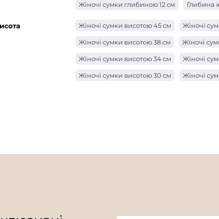
Жіночі сумки з ручкою довжиною 27 см
Жіночі сумки глибиною 12 см
Глибина ж
Жіночі сумки шириною 21 см
Жіночі с
Жіночі сумки з ручкою завдовжки 24 см
Жіночі сумки глибиною 10 см
Жіночі с
исота
Жіночі сумки висотою 45 см
Жіночі сум
Жіночі сумки шириною 19 см
Жіночі су
Жіночі сумки з ручкою довжиною 22 см
Жіночі сумки з глибиною 8 см
Жіночі с
Жіночі сумки висотою 38 см
Жіночі сум
Жіночі сумки з ручкою завдовжки 20 см
Жіночі сумки глибиною 6 см
Жіночі су
Жіночі сумки висотою 34 см
Жіночі сум
Жіночі сумки з ручкою довжиною 18 см
Жіночі сумки глибиною 3 см
Жіночі сумки висотою 30 см
Жіночі сум
Жіночі сумки з ручкою довжиною 10 см
Жіночі сумки висотою 28 см
Жіночі сум
Жіночі сумки з ручкою завдовжки 8 см
Жіночі сумки висотою 26 см
Жіночі сум
Жіночі сумки висотою 22 см
Жіночі сум
Жіночі сумки заввишки 20 см
Жіночі с
Жіночі сумки висотою 18 см
Жіночі сум
Жіночі сумки заввишки 16 см
Жіночі су
Жіночі сумки висотою 14 см
Жіночі сум
Жіночі сумки висотою 11 см
Жіночі сумк