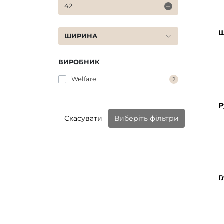
42
Ш
ШИРИНА
ВИРОБНИК
Welfare
2
Р
Скасувати
Виберіть фільтри
Г