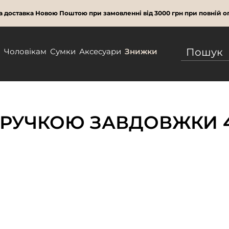
 доставка Новою Поштою при замовленні від 3000 грн при повній оп
м
Чоловікам
Сумки
Аксесуари
Знижки
З РУЧКОЮ ЗАВДОВЖКИ 