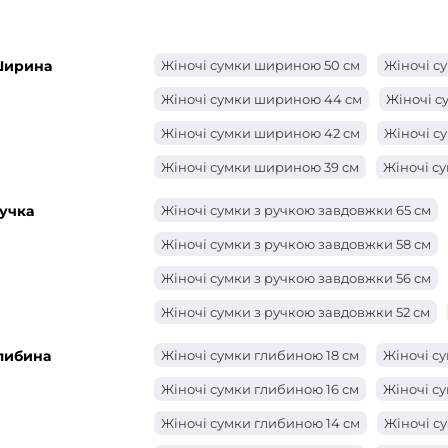
ирина
Жіночі сумки шириною 50 см
Жіночі с
Жіночі сумки шириною 44 см
Жіночі с
Жіночі сумки шириною 42 см
Жіночі с
Жіночі сумки шириною 39 см
Жіночі с
Жіночі сумки шириною 37 см
Жіночі с
учка
Жіночі сумки з ручкою завдовжки 65 см
Жіночі сумки шириною 35 см
Жіночі с
Жіночі сумки з ручкою завдовжки 58 см
Жіночі сумки шириною 33 см
Жіночі с
Жіночі сумки з ручкою завдовжки 56 см
Жіночі сумки шириною 31 см
Жіночі с
Жіночі сумки з ручкою завдовжки 52 см
Жіночі сумки шириною 29 см
Жіночі с
Жіночі сумки з ручкою завдовжки 48 см
либина
Жіночі сумки глибиною 18 см
Жіночі с
Жіночі сумки шириною 27 см
Жіночі с
Жіночі сумки з ручкою довжиною 40 см
Жіночі сумки глибиною 16 см
Жіночі с
Жіночі сумки шириною 25 см
Жіночі с
Жіночі сумки з ручкою довжиною 36 см
Жіночі сумки глибиною 14 см
Жіночі с
Жіночі сумки шириною 23 см
Жіночі с