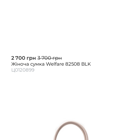
2 700 грн
3 700 грн
Жіноча сумка Welfare 82508 BLK
Ц0120899