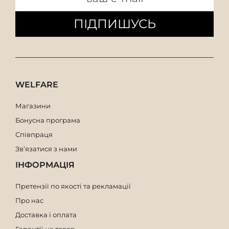
Жіночі сумки з ручкою довжиною 17 см
Жіночі сумки висотою 26 см
Жіночі сумки з ручкою довжиною 10 см
Жіночі сумки висотою 25 см
ПІДПИШУСЬ
Жіночі сумки з ручкою завдовжки 9 см
Жіночі сумки висотою 23 см
Жіночі сумки з ручкою завдовжки 8 см
Жіночі сумки висотою 22 см
Жіночі сумки з ручкою довжиною 7 см
Жіночі сумки заввишки 21 см
Жіночі сумки заввишки 20 см
WELFARE
Жіночі сумки висотою 19 см
Магазини
Жіночі сумки висотою 18 см
Бонусна програма
Жіночі сумки висотою 17 см
Співпраця
Жіночі сумки заввишки 16 см
Зв’язатися з нами
Жіночі сумки висотою 15 см
ІНФОРМАЦІЯ
Жіночі сумки висотою 14 см
Жіночі сумки висотою 13 см
Претензії по якості та рекламації
Жіночі сумки висотою 12 см
Про нас
Жіночі сумки висотою 11 см
Доставка і оплата
Жіночі сумки висотою 10 см
Гарантії на товар