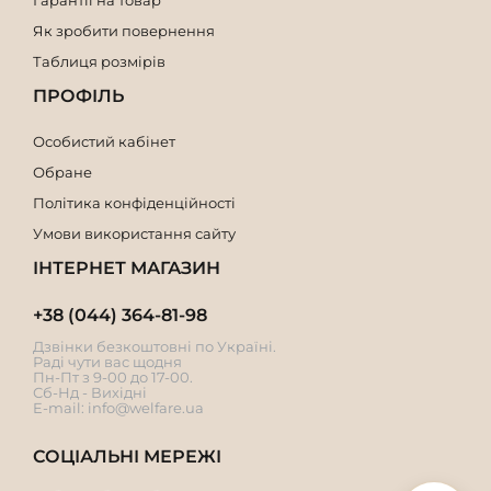
Як зробити повернення
Таблиця розмірів
ПРОФІЛЬ
Особистий кабінет
Обране
Політика конфіденційності
Умови використання сайту
ІНТЕРНЕТ МАГАЗИН
+38 (044) 364-81-98
Дзвінки безкоштовні по Україні.
Раді чути вас щодня
Пн-Пт з 9-00 до 17-00.
Сб-Нд - Вихідні
E-mail:
info@welfare.ua
СОЦІАЛЬНІ МЕРЕЖІ