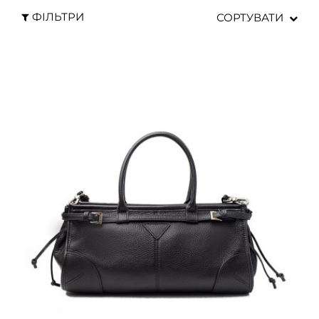
ФІЛЬТРИ
СОРТУВАТИ