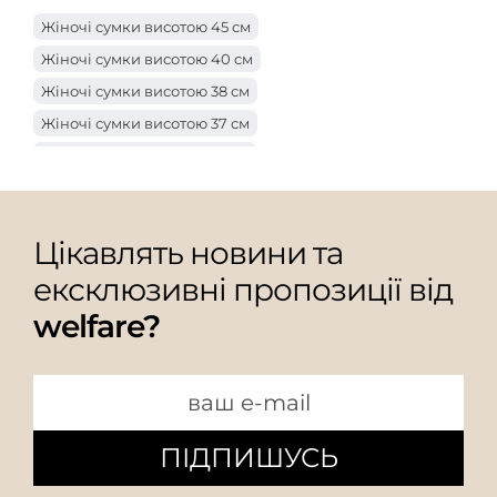
Жіночі сумки шириною 29 см
Жіночі сумки глибиною 13 см
Жіночі сумки з ручкою довжиною 38 см
Жіночі сумки висотою 45 см
Жіночі сумки шириною 28 см
Жіночі сумки глибиною 12 см
Жіночі сумки з ручкою довжиною 36 см
Жіночі сумки висотою 40 см
Жіночі сумки шириною 27 см
Глибина жіночих мішків 11 см
Жіночі сумки з ручкою завдовжки 28 см
Жіночі сумки висотою 38 см
Жіночі сумки в ширину 26 см
Жіночі сумки глибиною 10 см
Жіночі сумки з ручкою довжиною 27 см
Жіночі сумки висотою 37 см
Жіночі сумки шириною 25 см
Жіночі сумки глибиною 9 см
Жіночі сумки з ручкою завдовжки 25 см
Жіночі сумки висотою 35 см
Жіночі сумки шириною 24 см
Жіночі сумки з глибиною 8 см
Жіночі сумки з ручкою завдовжки 24 см
Жіночі сумки висотою 34 см
Жіночі сумки шириною 23 см
Жіночі сумки глибиною 7 см
Жіночі сумки з ручкою довжиною 23 см
Жіночі сумки висотою 32 см
Жіночі сумки шириною 22 см
Жіночі сумки глибиною 6 см
Цікавлять новини та
Жіночі сумки з ручкою довжиною 22 см
Жіночі сумки висотою 31 см
Жіночі сумки шириною 21 см
Жіночі сумки глибиною 5 см
ексклюзивні пропозиції від
Жіночі сумки з ручкою довжиною 21 см
Жіночі сумки висотою 30 см
Жіночі сумки шириною 20 см
Жіночі сумки глибиною 3 см
Жіночі сумки з ручкою завдовжки 20 см
welfare?
Жіночі сумки висотою 29 см
Жіночі сумки шириною 19 см
Жіночі сумки 18 см
Жіночі сумки з ручкою з довжиною 19 см
Жіночі сумки висотою 28 см
Жіночі сумки шириною 15 см
Жіночі сумки з ручкою довжиною 18 см
Жіночі сумки висотою 27 см
Жіночі сумки з ручкою довжиною 17 см
Жіночі сумки висотою 26 см
Жіночі сумки з ручкою довжиною 10 см
Жіночі сумки висотою 25 см
ПІДПИШУСЬ
Жіночі сумки з ручкою завдовжки 9 см
Жіночі сумки висотою 23 см