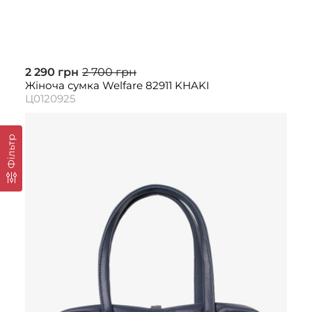
2 290 грн
2 700 грн
Жіноча сумка Welfare 82911 KHAKI
Ц0120925
Фільтр