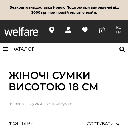
Безкоштовна доставка Новою Поштою при замовленні від
3000 грн при повній оплаті онлайн.
RU
0
UA
КАТАЛОГ
ЖІНОЧІ СУМКИ
ВИСОТОЮ 18 СМ
Головна
Сумки
Жіночі сумки
ФІЛЬТРИ
СОРТУВАТИ