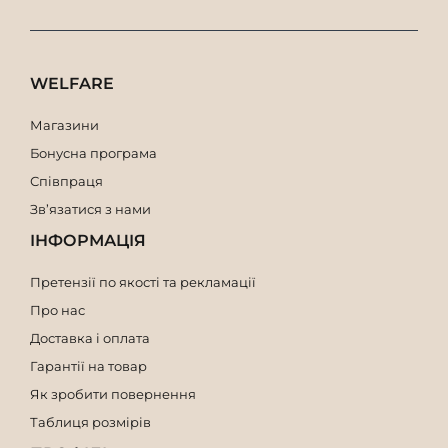
Жіночі сумки з ручкою завдовжки 8 см
Жіночі сумки висотою 22 см
Жіночі сумки з ручкою довжиною 7 см
Жіночі сумки заввишки 21 см
Жіночі сумки заввишки 20 см
WELFARE
Жіночі сумки висотою 19 см
Магазини
Жіночі сумки висотою 18 см
Бонусна програма
Жіночі сумки висотою 17 см
Співпраця
Жіночі сумки заввишки 16 см
Зв’язатися з нами
Жіночі сумки висотою 15 см
ІНФОРМАЦІЯ
Жіночі сумки висотою 14 см
Жіночі сумки висотою 13 см
Претензії по якості та рекламації
Жіночі сумки висотою 12 см
Про нас
Жіночі сумки висотою 11 см
Доставка і оплата
Жіночі сумки висотою 10 см
Гарантії на товар
Як зробити повернення
Таблиця розмірів