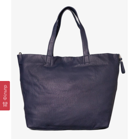
Фільтр