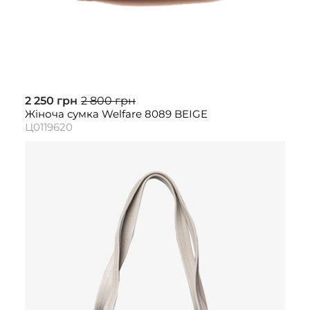
2 250 грн
2 800 грн
Жіноча сумка Welfare 8089 BEIGE
Ц0119620