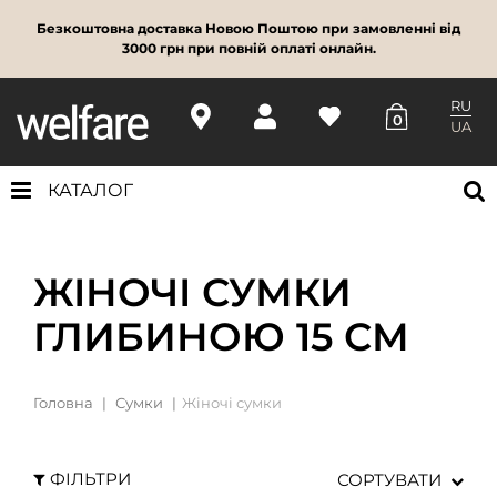
Безкоштовна доставка Новою Поштою при замовленні від
3000 грн при повній оплаті онлайн.
RU
0
UA
КАТАЛОГ
ЖІНОЧІ СУМКИ
ГЛИБИНОЮ 15 СМ
Головна
Сумки
Жіночі сумки
ФІЛЬТРИ
СОРТУВАТИ