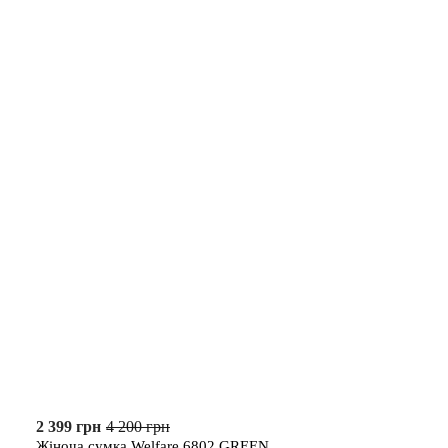
2 399 грн
4 200 грн
Жіноча сумка Welfare 6802 GREEN