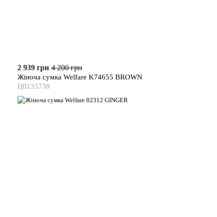
2 939 грн
4 200 грн
Жіноча сумка Welfare K74655 BROWN
Ц0135738