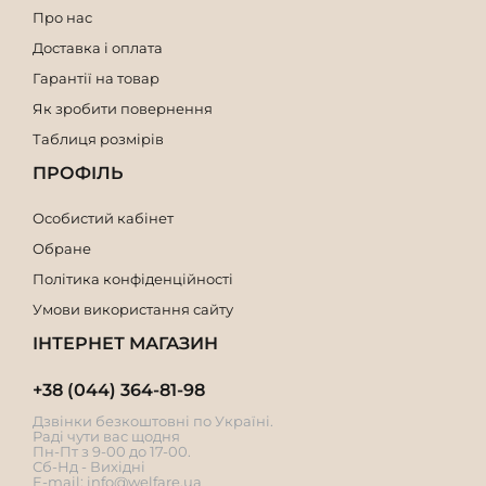
Жіночі сумки висотою 12 см
Про нас
Жіночі сумки висотою 11 см
Доставка і оплата
Жіночі сумки висотою 10 см
Гарантії на товар
Як зробити повернення
Таблиця розмірів
ПРОФІЛЬ
Особистий кабінет
Обране
Політика конфіденційності
Умови використання сайту
ІНТЕРНЕТ МАГАЗИН
+38 (044) 364-81-98
Дзвінки безкоштовні по Україні.
Раді чути вас щодня
Пн-Пт з 9-00 до 17-00.
Сб-Нд - Вихідні
E-mail:
info@welfare.ua