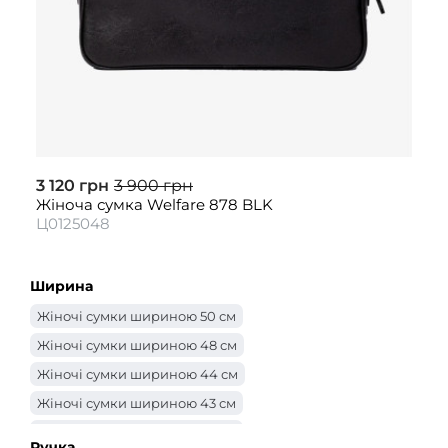
3 120 грн
3 900 грн
Жіноча сумка Welfare 878 BLK
Ц0125048
Ширина
Жіночі сумки шириною 50 см
Жіночі сумки шириною 48 см
Жіночі сумки шириною 44 см
Жіночі сумки шириною 43 см
Жіночі сумки шириною 42 см
Ручка