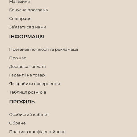
Магазини
Жіночі сумки висотою 18 см
Бонусна програма
Жіночі сумки висотою 17 см
Співпраця
Жіночі сумки заввишки 16 см
Зв’язатися з нами
Жіночі сумки висотою 15 см
ІНФОРМАЦІЯ
Жіночі сумки висотою 14 см
Жіночі сумки висотою 13 см
Претензії по якості та рекламації
Жіночі сумки висотою 12 см
Про нас
Жіночі сумки висотою 11 см
Доставка і оплата
Жіночі сумки висотою 10 см
Гарантії на товар
Як зробити повернення
Таблиця розмірів
ПРОФІЛЬ
Особистий кабінет
Обране
Політика конфіденційності