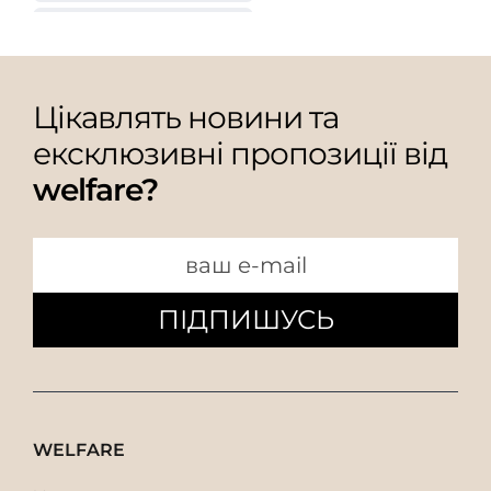
Жіночі сумки глибиною 9 см
Жіночі сумки з ручкою завдовжки 25 см
Жіночі сумки висотою 35 см
Жіночі сумки шириною 24 см
Жіночі сумки з глибиною 8 см
Жіночі сумки з ручкою завдовжки 24 см
Жіночі сумки висотою 34 см
Жіночі сумки шириною 23 см
Жіночі сумки глибиною 7 см
Жіночі сумки з ручкою довжиною 23 см
Жіночі сумки висотою 32 см
Жіночі сумки шириною 22 см
Жіночі сумки глибиною 6 см
Цікавлять новини та
Жіночі сумки з ручкою довжиною 22 см
Жіночі сумки висотою 31 см
Жіночі сумки шириною 21 см
Жіночі сумки глибиною 5 см
ексклюзивні пропозиції від
Жіночі сумки з ручкою довжиною 21 см
Жіночі сумки висотою 30 см
Жіночі сумки шириною 20 см
Жіночі сумки глибиною 3 см
Жіночі сумки з ручкою завдовжки 20 см
welfare?
Жіночі сумки висотою 29 см
Жіночі сумки шириною 19 см
Жіночі сумки 18 см
Жіночі сумки з ручкою з довжиною 19 см
Жіночі сумки висотою 28 см
Жіночі сумки шириною 15 см
Жіночі сумки з ручкою довжиною 18 см
Жіночі сумки висотою 27 см
Жіночі сумки з ручкою довжиною 17 см
Жіночі сумки висотою 26 см
Жіночі сумки з ручкою довжиною 10 см
Жіночі сумки висотою 25 см
ПІДПИШУСЬ
Жіночі сумки з ручкою завдовжки 9 см
Жіночі сумки висотою 23 см
Жіночі сумки з ручкою завдовжки 8 см
Жіночі сумки висотою 22 см
Жіночі сумки заввишки 21 см
Жіночі сумки заввишки 20 см
WELFARE
Жіночі сумки висотою 19 см