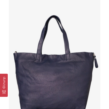
Фільтр