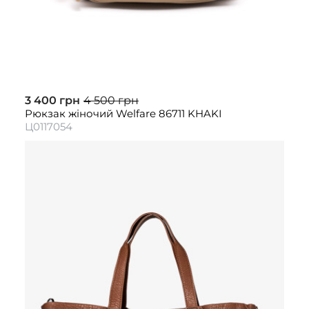
3 400 грн
4 500 грн
Рюкзак жіночий Welfare 86711 KHAKI
Ц0117054