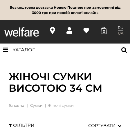
Безкоштовна доставка Новою Поштою при замовленні від
3000 грн при повній оплаті онлайн.
RU
0
UA
КАТАЛОГ
ЖІНОЧІ СУМКИ
ВИСОТОЮ 34 СМ
Головна
Сумки
Жіночі сумки
ФІЛЬТРИ
СОРТУВАТИ