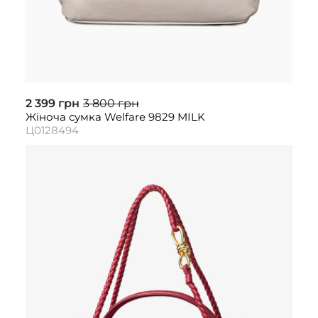
2 399 грн
3 800 грн
Жіноча сумка Welfare 9829 MILK
Ц0128494