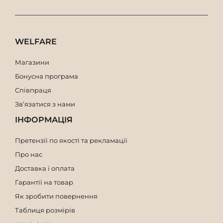
Жіночі сумки з ручкою завдовжки 8 см
Жіночі сумки висотою 22 см
Жіночі сумки з ручкою довжиною 7 см
Жіночі сумки заввишки 21 см
Жіночі сумки заввишки 20 см
WELFARE
Жіночі сумки висотою 19 см
Магазини
Жіночі сумки висотою 18 см
Бонусна програма
Жіночі сумки висотою 17 см
Співпраця
Жіночі сумки заввишки 16 см
Зв’язатися з нами
Жіночі сумки висотою 15 см
ІНФОРМАЦІЯ
Жіночі сумки висотою 14 см
Жіночі сумки висотою 13 см
Претензії по якості та рекламації
Жіночі сумки висотою 12 см
Про нас
Жіночі сумки висотою 11 см
Доставка і оплата
Жіночі сумки висотою 10 см
Гарантії на товар
Як зробити повернення
Таблиця розмірів