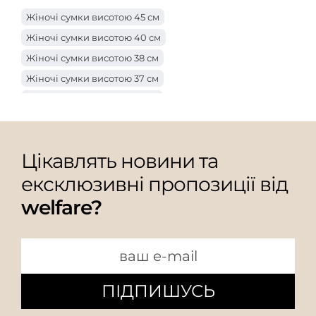
Жіночі сумки шириною 29 см
Жіночі сумки глибиною 13 см
Жіночі сумки з ручкою довжиною 38 см
Жіночі сумки висотою 45 см
Жіночі сумки шириною 28 см
Жіночі сумки глибиною 12 см
Жіночі сумки з ручкою довжиною 36 см
Жіночі сумки висотою 40 см
Жіночі сумки шириною 27 см
Глибина жіночих мішків 11 см
Жіночі сумки з ручкою завдовжки 28 см
Жіночі сумки висотою 38 см
Жіночі сумки в ширину 26 см
Жіночі сумки глибиною 10 см
Жіночі сумки з ручкою довжиною 27 см
Жіночі сумки висотою 37 см
Жіночі сумки шириною 25 см
Жіночі сумки глибиною 9 см
Жіночі сумки з ручкою завдовжки 25 см
Жіночі сумки висотою 35 см
Жіночі сумки шириною 24 см
Жіночі сумки з глибиною 8 см
Жіночі сумки з ручкою завдовжки 24 см
Жіночі сумки висотою 34 см
Жіночі сумки шириною 23 см
Жіночі сумки глибиною 7 см
Жіночі сумки з ручкою довжиною 23 см
Жіночі сумки висотою 32 см
Жіночі сумки шириною 22 см
Жіночі сумки глибиною 6 см
Цікавлять новини та
Жіночі сумки з ручкою довжиною 22 см
Жіночі сумки висотою 31 см
Жіночі сумки шириною 21 см
Жіночі сумки глибиною 5 см
ексклюзивні пропозиції від
Жіночі сумки з ручкою довжиною 21 см
Жіночі сумки висотою 30 см
Жіночі сумки шириною 20 см
Жіночі сумки глибиною 3 см
Жіночі сумки з ручкою завдовжки 20 см
welfare?
Жіночі сумки висотою 29 см
Жіночі сумки шириною 19 см
Жіночі сумки 18 см
Жіночі сумки з ручкою з довжиною 19 см
Жіночі сумки висотою 28 см
Жіночі сумки шириною 15 см
Жіночі сумки з ручкою довжиною 18 см
Жіночі сумки висотою 27 см
Жіночі сумки з ручкою довжиною 17 см
Жіночі сумки висотою 26 см
Жіночі сумки з ручкою довжиною 10 см
Жіночі сумки висотою 25 см
ПІДПИШУСЬ
Жіночі сумки з ручкою завдовжки 9 см
Жіночі сумки висотою 23 см