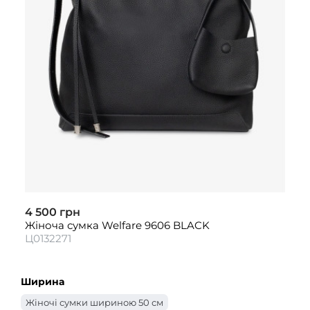
4 500 грн
Жіноча сумка Welfare 9606 BLACK
Ц0132271
Ширина
Жіночі сумки шириною 50 см