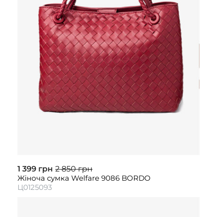
1 399 грн
2 850 грн
Жіноча сумка Welfare 9086 BORDO
Ц0125093