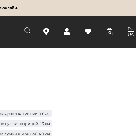
е онлайн.
RU
0
UA
е сумки шириной 48 см
е сумки шириной 43 см
е сумки шириной 40 см