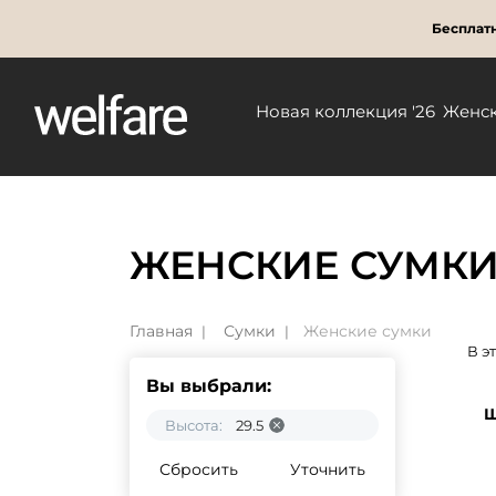
Бесплатн
Новая коллекция '26
Женс
ЖЕНСКИЕ СУМКИ
Главная
Сумки
Женские сумки
В э
Вы выбрали:
Ш
Высота:
29.5
Сбросить
Уточнить