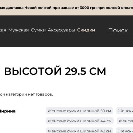
ая доставка Новой почтой при заказе от 3000 грн при полной оплат
кая
Мужская
Сумки
Аксессуары
Скидки
 ВЫСОТОЙ 29.5 СМ
той категории нет товаров.
ирина
Женские сумки шириной 50 см
Женски
Женские сумки шириной 44 см
Женски
Женские сумки шириной 42 см
Женски