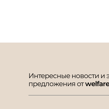
Интересные новости и
предложения от
welfar