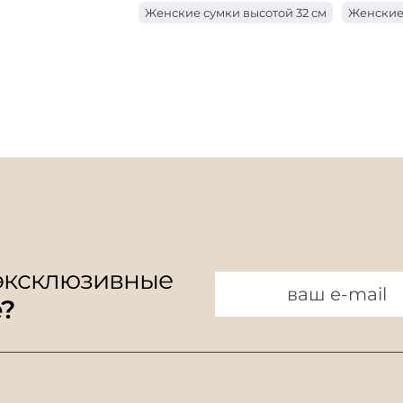
Женские сумки глубиной 3 см
Женские сумки высотой 32 см
Женские 
Женские сумки с ручкой длиной 10 см
Женские сумки высотой 30 см
Женские
Женские сумки с ручкой длиной 8 см
Ж
Женские сумки высотой 28 см
Женские
Женские сумки высотой 26 см
Женские 
Женские сумки высотой 23 см
Женские 
Женские сумки высотой 21 см
Женские 
Женские сумки высотой 19 см
Женские 
Женские сумки высотой 17 см
Женские 
Женские сумки высотой 15 см
Женские 
 эксклюзивные
Женские сумки высотой 13 см
Женские 
e?
Женские сумки высотой 11 см
Женские 