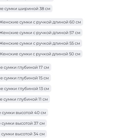
е сумки шириной 38 см
е сумки шириной 36 см
Женские сумки с ручкой длиной 60 см
е сумки шириной 34 см
Женские сумки с ручкой длиной 57 см
е сумки шириной 32 см
Женские сумки с ручкой длиной 55 см
е сумки шириной 30 см
Женские сумки с ручкой длиной 50 см
е сумки шириной 28 см
Женские сумки с ручкой длиной 42 см
 сумки глубиной 17 см
е сумки шириной 26 см
Женские сумки с ручкой длиной 38 см
 сумки глубиной 15 см
е сумки шириной 24 см
Женские сумки с ручкой длиной 28 см
е сумки глубиной 13 см
е сумки шириной 22 см
Женские сумки с ручкой длиной 25 см
 сумки глубиной 11 см
е сумки шириной 20 см
Женские сумки с ручкой длиной 23 см
е сумки глубиной 9 см
 сумки высотой 40 см
е сумки шириной 18 см
Женские сумки с ручкой длиной 21 см
 сумки глубиной 7 см
 сумки высотой 37 см
Женские сумки с ручкой длиной 19 см
 сумки глубиной 5 см
сумки высотой 34 см
Женские сумки с ручкой длиной 17 см