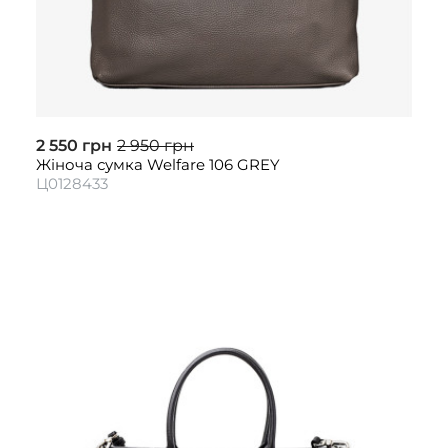
2 550 грн
2 950 грн
Жіноча сумка Welfare 106 GREY
Ц0128433