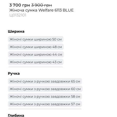
3 700 грн
3 900 грн
Жіноча сумка Welfare 6113 BLUE
Ц0132101
Ширина
Жіночі сумки шириною 50 см
Жіночі сумки шириною 48 см
Жіночі сумки шириною 44 см
Жіночі сумки шириною 43 см
Жіночі сумки шириною 42 см
Ручка
Жіночі сумки шириною 40 см
Жіночі сумки з ручкою завдовжки 65 см
Жіночі сумки шириною 39 см
Жіночі сумки з ручкою завдовжки 60 см
Жіночі сумки шириною 38 см
Жіночі сумки з ручкою завдовжки 58 см
Жіночі сумки шириною 37 см
Жіночі сумки з ручкою завдовжки 57 см
Жіночі сумки шириною 36 см
Жіночі сумки з ручкою завдовжки 56 см
Жіночі сумки шириною 35 см
Глибина