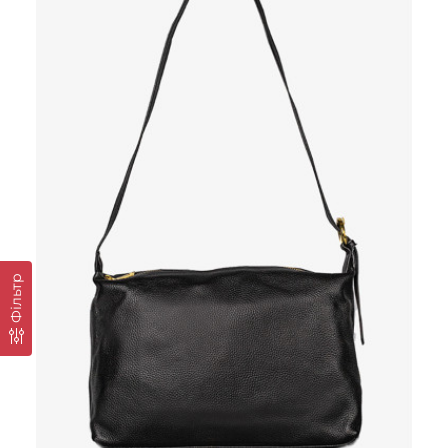
Фільтр