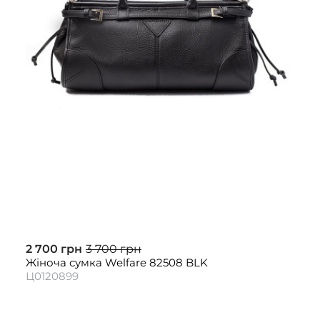
2 700 грн
3 700 грн
Жіноча сумка Welfare 82508 BLK
Ц0120899