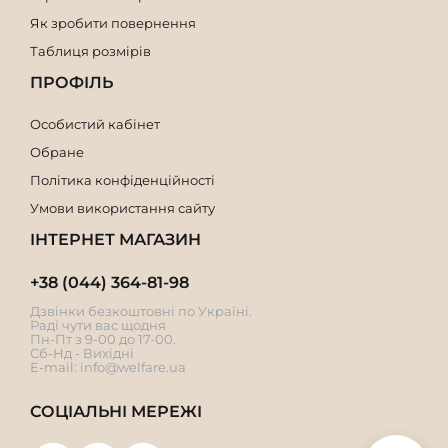
Як зробити повернення
Таблиця розмірів
ПРОФІЛЬ
Особистий кабінет
Обране
Політика конфіденційності
Умови використання сайту
ІНТЕРНЕТ МАГАЗИН
+38 (044) 364-81-98
Дзвінки безкоштовні по Україні.
Раді чути вас щодня
Пн-Пт з 9-00 до 17-00.
Сб-Нд - Вихідні
E-mail:
info@welfare.ua
СОЦІАЛЬНІ МЕРЕЖІ