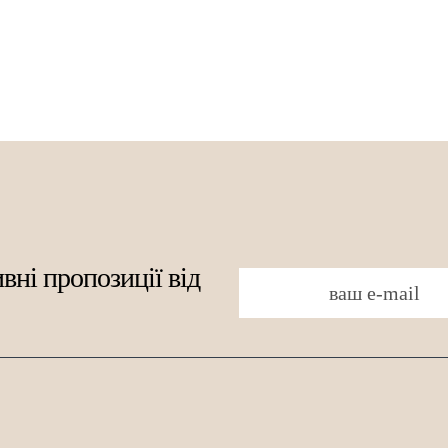
Жіночі сумки висотою 26 см
Жіночі сумки ви
Жіночі сумки з ручкою завдовжки 8 см
Жіночі
Жіночі сумки висотою 22 см
Жіночі сумки за
Жіночі сумки висотою 19 см
Жіночі сумки ви
Жіночі сумки заввишки 16 см
Жіночі сумки ви
Жіночі сумки висотою 13 см
Жіночі сумки ви
Жіночі сумки висотою 10 см
вні пропозиції від