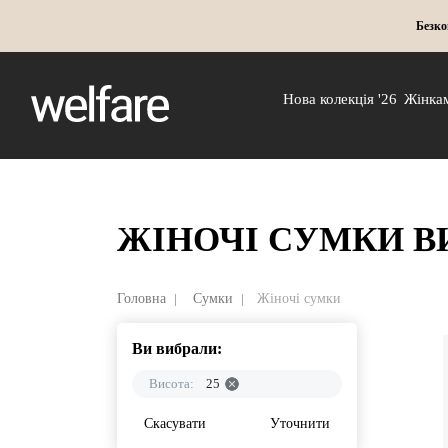
Безко
Нова колекція '26
Жінка
ЖІНОЧІ СУМКИ В
Головна
Сумки
Жіночі сумки
Ви вибрали:
Висота:
25
Скасувати
Уточнити