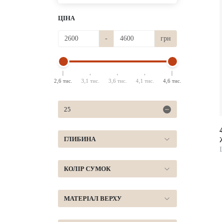
ЦІНА
-
грн
2,6 тис.
3,1 тис.
3,6 тис.
4,1 тис.
4,6 тис.
25
ГЛИБИНА
КОЛІР СУМОК
МАТЕРІАЛ ВЕРХУ