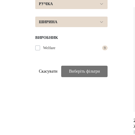
РУЧКА
ШИРИНА
ВИРОБНИК
Welfare
9
Скасувати
Виберіть фільтри