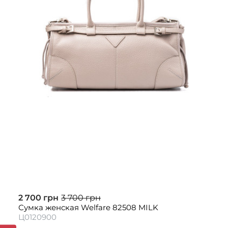
2 700 грн
3 700 грн
Сумка женская Welfare 82508 MILK
Ц0120900