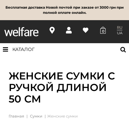
Бесплатная доставка Новой почтой при заказе от 3000 грн при
полной оплате онлайн.
RU
0
UA
КАТАЛОГ
ЖЕНСКИЕ СУМКИ С
РУЧКОЙ ДЛИНОЙ
50 СМ
Главная
Сумки
Женские сумки