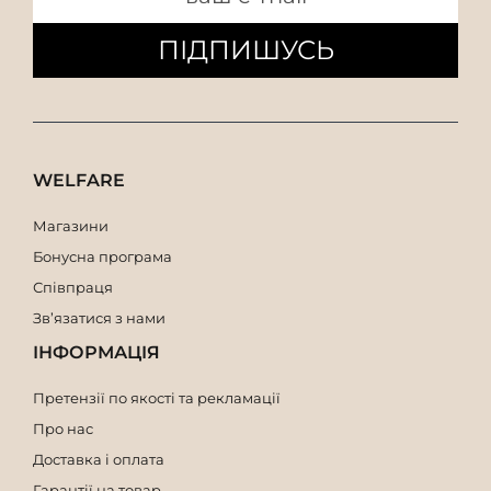
Жіночі сумки з ручкою довжиною 17 см
Жіночі сумки висотою 26 см
Жіночі сумки з ручкою довжиною 10 см
Жіночі сумки висотою 25 см
ПІДПИШУСЬ
Жіночі сумки з ручкою завдовжки 9 см
Жіночі сумки висотою 23 см
Жіночі сумки з ручкою завдовжки 8 см
Жіночі сумки висотою 22 см
Жіночі сумки з ручкою довжиною 7 см
Жіночі сумки заввишки 21 см
Жіночі сумки заввишки 20 см
WELFARE
Жіночі сумки висотою 19 см
Магазини
Жіночі сумки висотою 18 см
Бонусна програма
Жіночі сумки висотою 17 см
Співпраця
Жіночі сумки заввишки 16 см
Зв’язатися з нами
Жіночі сумки висотою 15 см
ІНФОРМАЦІЯ
Жіночі сумки висотою 14 см
Жіночі сумки висотою 13 см
Претензії по якості та рекламації
Жіночі сумки висотою 12 см
Про нас
Жіночі сумки висотою 11 см
Доставка і оплата
Жіночі сумки висотою 10 см
Гарантії на товар