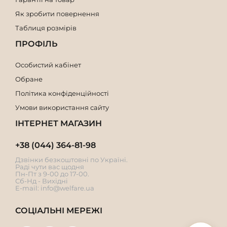
Як зробити повернення
Таблиця розмірів
ПРОФІЛЬ
Особистий кабінет
Обране
Політика конфіденційності
Умови використання сайту
ІНТЕРНЕТ МАГАЗИН
+38 (044) 364-81-98
Дзвінки безкоштовні по Україні.
Раді чути вас щодня
Пн-Пт з 9-00 до 17-00.
Сб-Нд - Вихідні
E-mail:
info@welfare.ua
СОЦІАЛЬНІ МЕРЕЖІ