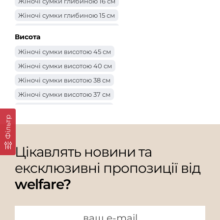
Жіночі сумки глибиною 16 см
Жіночі сумки з ручкою завдовжки 48 см
Жіночі сумки шириною 31 см
Жіночі сумки глибиною 15 см
Жіночі сумки з ручкою завдовжки 42 см
Жіночі сумки шириною 30 см
Жіночі сумки глибиною 14 см
Жіночі сумки з ручкою довжиною 40 см
Висота
Жіночі сумки шириною 29 см
Жіночі сумки глибиною 13 см
Жіночі сумки з ручкою довжиною 38 см
Жіночі сумки висотою 45 см
Жіночі сумки шириною 28 см
Жіночі сумки глибиною 12 см
Жіночі сумки з ручкою довжиною 36 см
Жіночі сумки висотою 40 см
Жіночі сумки шириною 27 см
Глибина жіночих мішків 11 см
Жіночі сумки з ручкою завдовжки 28 см
Жіночі сумки висотою 38 см
Жіночі сумки в ширину 26 см
Жіночі сумки глибиною 10 см
Жіночі сумки з ручкою довжиною 27 см
Жіночі сумки висотою 37 см
Жіночі сумки шириною 25 см
Жіночі сумки глибиною 9 см
Жіночі сумки з ручкою завдовжки 25 см
Жіночі сумки висотою 35 см
Жіночі сумки шириною 24 см
Жіночі сумки з глибиною 8 см
Фільтр
Жіночі сумки з ручкою завдовжки 24 см
Жіночі сумки висотою 34 см
Жіночі сумки шириною 23 см
Жіночі сумки глибиною 7 см
Жіночі сумки з ручкою довжиною 23 см
Жіночі сумки висотою 32 см
Жіночі сумки шириною 22 см
Жіночі сумки глибиною 6 см
Цікавлять новини та
Жіночі сумки з ручкою довжиною 22 см
Жіночі сумки висотою 31 см
Жіночі сумки шириною 21 см
Жіночі сумки глибиною 5 см
ексклюзивні пропозиції від
Жіночі сумки з ручкою довжиною 21 см
Жіночі сумки висотою 30 см
Жіночі сумки шириною 20 см
Жіночі сумки глибиною 3 см
Жіночі сумки з ручкою завдовжки 20 см
welfare?
Жіночі сумки висотою 29 см
Жіночі сумки шириною 19 см
Жіночі сумки 18 см
Жіночі сумки з ручкою з довжиною 19 см
Жіночі сумки висотою 28 см
Жіночі сумки шириною 15 см
Жіночі сумки з ручкою довжиною 18 см
Жіночі сумки висотою 27 см