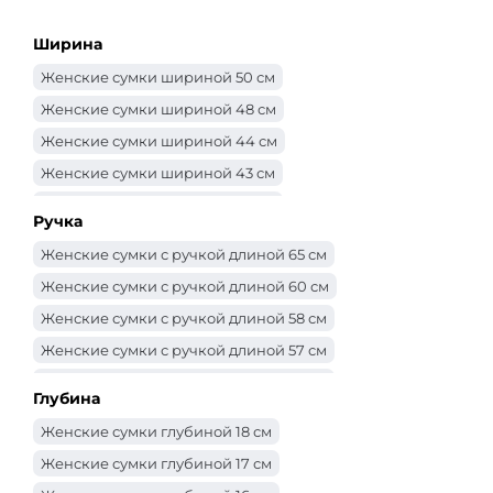
Ширина
Женские сумки шириной 50 см
Женские сумки шириной 48 см
Женские сумки шириной 44 см
Женские сумки шириной 43 см
Женские сумки шириной 42 см
Ручка
Женские сумки шириной 40 см
Женские сумки с ручкой длиной 65 см
Женские сумки шириной 39 см
Женские сумки с ручкой длиной 60 см
Женские сумки шириной 38 см
Женские сумки с ручкой длиной 58 см
Женские сумки шириной 37 см
Женские сумки с ручкой длиной 57 см
Женские сумки шириной 36 см
Женские сумки с ручкой длиной 56 см
Женские сумки шириной 35 см
Глубина
Женские сумки с ручкой длиной 55 см
Женские сумки шириной 34 см
Женские сумки глубиной 18 см
Женские сумки с ручкой длиной 52 см
Женские сумки шириной 33 см
Женские сумки глубиной 17 см
Женские сумки с ручкой длиной 50 см
Женские сумки шириной 32 см