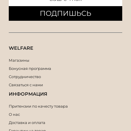
Женские сумки с ручкой длиной 17 см
Женские сумки высотой 26 см
Женские сумки с ручкой длиной 10 см
Женские сумки высотой 25 см
ПОДПИШЬСЬ
Женские сумки с ручкой длиной 9 см
Женские сумки высотой 23 см
Женские сумки с ручкой длиной 8 см
Женские сумки высотой 22 см
Женские сумки с ручкой длиной 7 см
Женские сумки высотой 21 см
Женские сумки высотой 20 см
WELFARE
Женские сумки высотой 19 см
Магазины
Женские сумки высотой 18 см
Бонусная программа
Женские сумки высотой 17 см
Сотрудничество
Женские сумки высотой 16 см
Связаться с нами
Женские сумки высотой 15 см
ИНФОРМАЦИЯ
Женские сумки высотой 14 см
Женские сумки высотой 13 см
Притензии по качесту товара
Женские сумки высотой 12 см
О нас
Женские сумки высотой 11 см
Доставка и оплата
Женские сумки высотой 10 см
Гарантии на товар