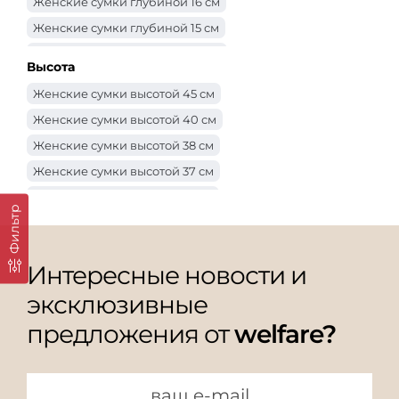
Женские сумки глубиной 16 см
Женские сумки с ручкой длиной 48 см
Женские сумки шириной 31 см
Женские сумки глубиной 15 см
Женские сумки с ручкой длиной 42 см
Женские сумки шириной 30 см
Женские сумки глубиной 14 см
Женские сумки с ручкой длиной 40 см
Высота
Женские сумки шириной 29 см
Женские сумки глубиной 13 см
Женские сумки с ручкой длиной 38 см
Женские сумки высотой 45 см
Женские сумки шириной 28 см
Женские сумки глубиной 12 см
Женские сумки с ручкой длиной 36 см
Женские сумки высотой 40 см
Женские сумки шириной 27 см
Женские сумки глубиной 11 см
Женские сумки с ручкой длиной 28 см
Женские сумки высотой 38 см
Женские сумки шириной 26 см
Женские сумки глубиной 10 см
Женские сумки с ручкой длиной 27 см
Женские сумки высотой 37 см
Женские сумки шириной 25 см
Женские сумки глубиной 9 см
Женские сумки с ручкой длиной 25 см
Женские сумки высотой 35 см
Женские сумки шириной 24 см
Женские сумки глубиной 8 см
Фильтр
Женские сумки с ручкой длиной 24 см
Женские сумки высотой 34 см
Женские сумки шириной 23 см
Женские сумки глубиной 7 см
Женские сумки с ручкой длиной 23 см
Женские сумки высотой 32 см
Женские сумки шириной 22 см
Женские сумки глубиной 6 см
Интересные новости и
Женские сумки с ручкой длиной 22 см
Женские сумки высотой 31 см
Женские сумки шириной 21 см
Женские сумки глубиной 5 см
эксклюзивные
Женские сумки с ручкой длиной 21 см
Женские сумки высотой 30 см
Женские сумки шириной 20 см
Женские сумки глубиной 3 см
Женские сумки с ручкой длиной 20 см
предложения от
Женские сумки высотой 29 см
welfare?
Женские сумки шириной 19 см
Женские сумки с ручкой длиной 19 см
Женские сумки высотой 28 см
Женские сумки шириной 18 см
Женские сумки с ручкой длиной 18 см
Женские сумки высотой 27 см
Женские сумки шириной 15 см