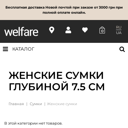
Бесплатная доставка Новой почтой при заказе от 3000 грн при
полной оплате онлайн.
RU
0
UA
КАТАЛОГ
ЖЕНСКИЕ СУМКИ
ГЛУБИНОЙ 7.5 СМ
Главная
Сумки
Женские сумки
В этой категории нет товаров.