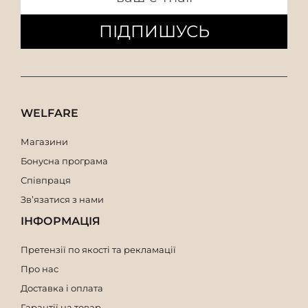
Жіночі сумки з ручкою довжиною 17 см
Жіночі сумки висотою 26 см
Жіночі сумки з ручкою довжиною 10 см
Жіночі сумки висотою 25 см
ПІДПИШУСЬ
Жіночі сумки з ручкою завдовжки 9 см
Жіночі сумки висотою 23 см
Жіночі сумки з ручкою завдовжки 8 см
Жіночі сумки висотою 22 см
Жіночі сумки заввишки 21 см
Жіночі сумки заввишки 20 см
WELFARE
Жіночі сумки висотою 19 см
Магазини
Жіночі сумки висотою 18 см
Бонусна програма
Жіночі сумки висотою 17 см
Співпраця
Жіночі сумки заввишки 16 см
Зв’язатися з нами
Жіночі сумки висотою 15 см
ІНФОРМАЦІЯ
Жіночі сумки висотою 14 см
Жіночі сумки висотою 13 см
Претензії по якості та рекламації
Жіночі сумки висотою 12 см
Про нас
Жіночі сумки висотою 11 см
Доставка і оплата
Жіночі сумки висотою 10 см
Гарантії на товар