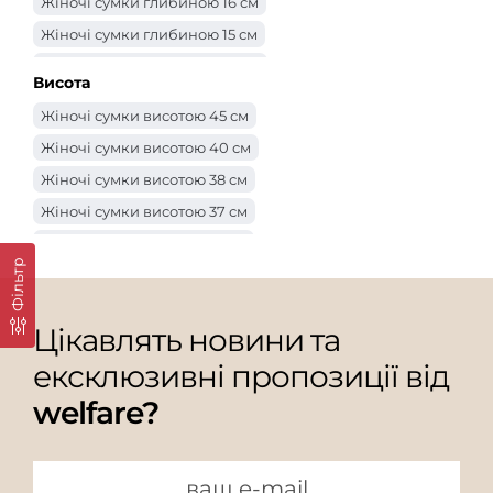
Жіночі сумки глибиною 16 см
Жіночі сумки з ручкою завдовжки 48 см
Жіночі сумки шириною 31 см
Жіночі сумки глибиною 15 см
Жіночі сумки з ручкою завдовжки 42 см
Жіночі сумки шириною 30 см
Жіночі сумки глибиною 14 см
Жіночі сумки з ручкою довжиною 40 см
Висота
Жіночі сумки шириною 29 см
Жіночі сумки глибиною 13 см
Жіночі сумки з ручкою довжиною 38 см
Жіночі сумки висотою 45 см
Жіночі сумки шириною 28 см
Жіночі сумки глибиною 12 см
Жіночі сумки з ручкою довжиною 36 см
Жіночі сумки висотою 40 см
Жіночі сумки шириною 27 см
Глибина жіночих мішків 11 см
Жіночі сумки з ручкою завдовжки 28 см
Жіночі сумки висотою 38 см
Жіночі сумки в ширину 26 см
Жіночі сумки глибиною 10 см
Жіночі сумки з ручкою довжиною 27 см
Жіночі сумки висотою 37 см
Жіночі сумки шириною 25 см
Жіночі сумки глибиною 9 см
Жіночі сумки з ручкою завдовжки 25 см
Жіночі сумки висотою 35 см
Жіночі сумки шириною 24 см
Жіночі сумки з глибиною 8 см
Фільтр
Жіночі сумки з ручкою завдовжки 24 см
Жіночі сумки висотою 34 см
Жіночі сумки шириною 23 см
Жіночі сумки глибиною 7 см
Жіночі сумки з ручкою довжиною 23 см
Жіночі сумки висотою 32 см
Жіночі сумки шириною 22 см
Жіночі сумки глибиною 6 см
Цікавлять новини та
Жіночі сумки з ручкою довжиною 22 см
Жіночі сумки висотою 31 см
Жіночі сумки шириною 21 см
Жіночі сумки глибиною 5 см
ексклюзивні пропозиції від
Жіночі сумки з ручкою довжиною 21 см
Жіночі сумки висотою 30 см
Жіночі сумки шириною 20 см
Жіночі сумки глибиною 3 см
Жіночі сумки з ручкою завдовжки 20 см
welfare?
Жіночі сумки висотою 29 см
Жіночі сумки шириною 19 см
Жіночі сумки 18 см
Жіночі сумки з ручкою з довжиною 19 см
Жіночі сумки висотою 28 см
Жіночі сумки шириною 15 см
Жіночі сумки з ручкою довжиною 18 см
Жіночі сумки висотою 27 см