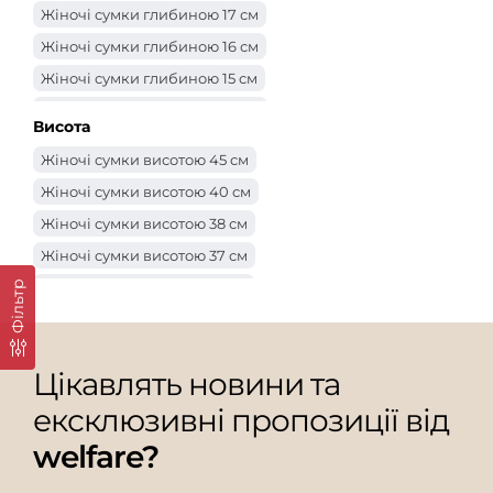
Жіночі сумки шириною 33 см
Жіночі сумки глибиною 17 см
Жіночі сумки з ручкою завдовжки 50 см
Жіночі сумки шириною 32 см
Жіночі сумки глибиною 16 см
Жіночі сумки з ручкою завдовжки 48 см
Жіночі сумки шириною 31 см
Жіночі сумки глибиною 15 см
Жіночі сумки з ручкою завдовжки 42 см
Жіночі сумки шириною 30 см
Жіночі сумки глибиною 14 см
Жіночі сумки з ручкою довжиною 40 см
Висота
Жіночі сумки шириною 29 см
Жіночі сумки глибиною 13 см
Жіночі сумки з ручкою довжиною 38 см
Жіночі сумки висотою 45 см
Жіночі сумки шириною 28 см
Жіночі сумки глибиною 12 см
Жіночі сумки з ручкою довжиною 36 см
Жіночі сумки висотою 40 см
Жіночі сумки шириною 27 см
Глибина жіночих мішків 11 см
Жіночі сумки з ручкою завдовжки 28 см
Жіночі сумки висотою 38 см
Жіночі сумки в ширину 26 см
Жіночі сумки глибиною 10 см
Жіночі сумки з ручкою довжиною 27 см
Жіночі сумки висотою 37 см
Жіночі сумки шириною 25 см
Жіночі сумки глибиною 9 см
Жіночі сумки з ручкою завдовжки 25 см
Фільтр
Жіночі сумки висотою 35 см
Жіночі сумки шириною 24 см
Жіночі сумки з глибиною 8 см
Жіночі сумки з ручкою завдовжки 24 см
Жіночі сумки висотою 34 см
Жіночі сумки шириною 23 см
Жіночі сумки глибиною 7 см
Жіночі сумки з ручкою довжиною 23 см
Жіночі сумки висотою 32 см
Жіночі сумки шириною 22 см
Жіночі сумки глибиною 6 см
Цікавлять новини та
Жіночі сумки з ручкою довжиною 22 см
Жіночі сумки висотою 31 см
Жіночі сумки шириною 21 см
Жіночі сумки глибиною 5 см
ексклюзивні пропозиції від
Жіночі сумки з ручкою довжиною 21 см
Жіночі сумки висотою 30 см
Жіночі сумки шириною 20 см
Жіночі сумки глибиною 3 см
Жіночі сумки з ручкою завдовжки 20 см
welfare?
Жіночі сумки висотою 29 см
Жіночі сумки шириною 19 см
Жіночі сумки 18 см
Жіночі сумки з ручкою з довжиною 19 см
Жіночі сумки висотою 28 см
Жіночі сумки шириною 15 см