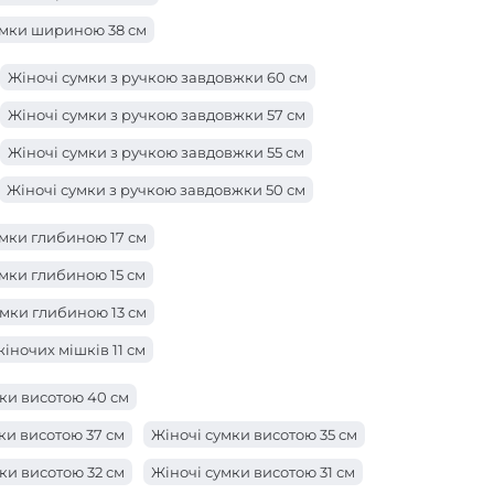
умки шириною 38 см
умки шириною 36 см
Жіночі сумки з ручкою завдовжки 60 см
умки шириною 34 см
Жіночі сумки з ручкою завдовжки 57 см
умки шириною 32 см
Жіночі сумки з ручкою завдовжки 55 см
умки шириною 30 см
Жіночі сумки з ручкою завдовжки 50 см
умки шириною 28 см
Жіночі сумки з ручкою завдовжки 42 см
умки глибиною 17 см
умки в ширину 26 см
Жіночі сумки з ручкою довжиною 38 см
умки глибиною 15 см
умки шириною 24 см
Жіночі сумки з ручкою завдовжки 28 см
умки глибиною 13 см
умки шириною 22 см
Жіночі сумки з ручкою завдовжки 25 см
іночих мішків 11 см
умки шириною 20 см
Жіночі сумки з ручкою довжиною 23 см
умки глибиною 9 см
ки висотою 40 см
мки 18 см
Жіночі сумки шириною 15 см
Жіночі сумки з ручкою довжиною 21 см
умки глибиною 7 см
ки висотою 37 см
Жіночі сумки висотою 35 см
Жіночі сумки з ручкою з довжиною 19 см
мки глибиною 5 см
ки висотою 32 см
Жіночі сумки висотою 31 см
Жіночі сумки з ручкою довжиною 17 см