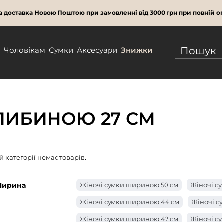
 доставка Новою Поштою при замовленні від 3000 грн при повній оп
м
Чоловікам
Сумки
Аксесуари
Знижки
ГЛИБИНОЮ 27 СМ
ій категорії немає товарів.
ирина
Жіночі сумки шириною 50 см
Жіночі с
Жіночі сумки шириною 44 см
Жіночі с
Жіночі сумки шириною 42 см
Жіночі с